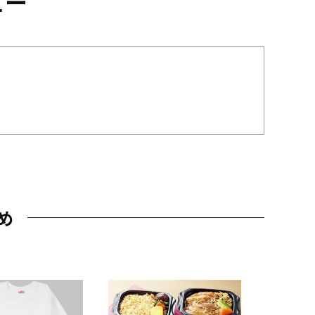
ュー
め
JAL特製
レー 200