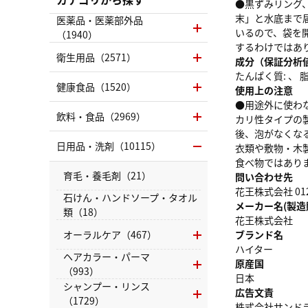
●黒ずみリング
末」と水底まで
医薬品・医薬部外品
いるので、袋を
（1940）
するわけではあ
衛生用品（2571）
成分（保証分析
たんぱく質: 、 脂質
健康食品（1520）
使用上の注意
●用途外に使わ
飲料・食品（2969）
カリ性タイプの
後、泡がなくな
日用品・洗剤（10115）
衣類や敷物・木
食べ物ではあり
育毛・養毛剤（21）
問い合わせ先
花王株式会社 0120
石けん・ハンドソープ・タオル
メーカー名(製造
類（18）
花王株式会社
オーラルケア（467）
ブランド名
ハイター
ヘアカラー・パーマ
原産国
（993）
日本
シャンプー・リンス
広告文責
（1729）
株式会社サンドラッグ