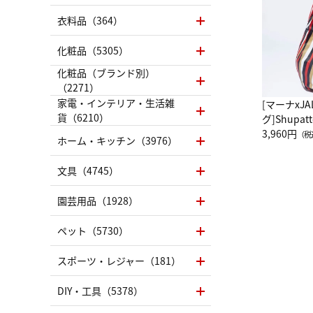
衣料品（364）
化粧品（5305）
化粧品（ブランド別）
（2271）
家電・インテリア・生活雑
[マーナxJ
貨（6210）
グ]Shup
グ Drop 
3,960円
（税
ホーム・キッチン（3976）
（LC）ス
文具（4745）
園芸用品（1928）
ペット（5730）
スポーツ・レジャー（181）
DIY・工具（5378）