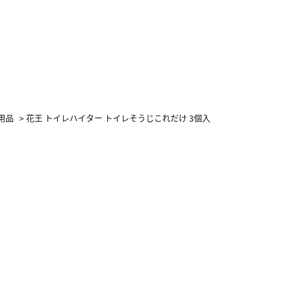
用品
>
花王 トイレハイター トイレそうじこれだけ 3個入