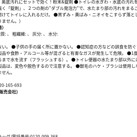
、奥底汚れにセットで効く！粉末&錠剤 ●トイレの水ぎわ・水底の汚れ
届く「錠剤」、２つの剤の“ダブル発泡力“で、水たまり部の汚れをまる
開けてトイレに入れるだけ。 ●黒ずみ・黄ばみ・ニオイをこすらず落と
りません。）
値）
: 、 粗繊維: 、 灰分: 、 水分:
ない。 ●子供の手の届く所に置かない。 ●認知症の方などの誤食を防
製品や食酢・アルコール等が混ざると有害なガスが発生して危険。 ●1
るまで水を流す（フラッシュする）。 ●トイレ便器の水たまり部以外に
製品は、変色や脱色するので注意する。 ●獣毛のハケ・ブラシは使用し
ません。
-165-693
販売会社)
/電話番号:0120-009-368