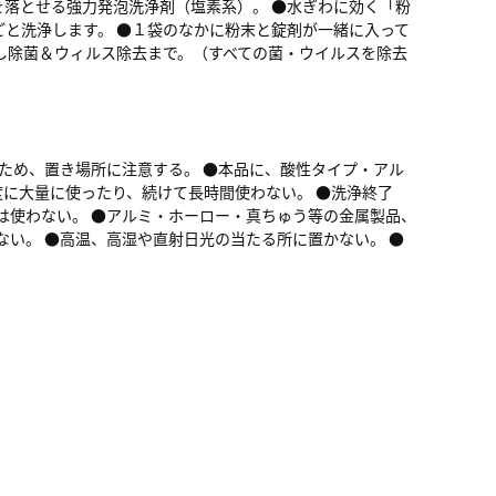
を落とせる強力発泡洗浄剤（塩素系）。 ●水ぎわに効く「粉
ごと洗浄します。 ●１袋のなかに粉末と錠剤が一緒に入って
し除菌＆ウィルス除去まで。（すべての菌・ウイルスを除去
ぐため、置き場所に注意する。 ●本品に、酸性タイプ・アル
度に大量に使ったり、続けて長時間使わない。 ●洗浄終了
は使わない。 ●アルミ・ホーロー・真ちゅう等の金属製品、
ない。 ●高温、高湿や直射日光の当たる所に置かない。 ●