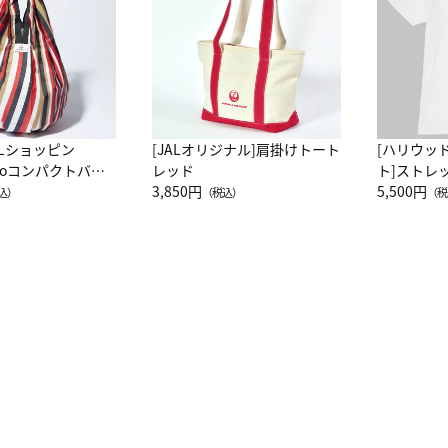
ALショッピン
[JALオリジナル]肩掛けトート
[ハリウッ
attoコンパクトバッ
レッド
ト]ストレ
JAL客室乗務員
3,850円
ーネック別
5,500円
込）
（税込）
（税
カーフ柄