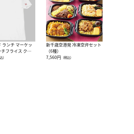
10,800円
（
ド ランチ マーケッ
新千歳空港発 冷凍空弁セット
ッチフライス クル
（6種）
注半袖Ｔシャツ
7,560円
込）
（税込）