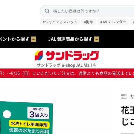
#シャインマスカット
#財布
#JALカレンダー
ベントから探す
JAL関連商品から探す
8/10（月）～8/16（日）にいただいたご注文は、通常よりも商品の発送
サ
花
じ