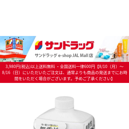
3,980円(税込)以上送料無料 ・全国送料一律600円【8/10（月）～
8/16（日）にいただいたご注文は、通常よりも商品の発送までにお時
間をいただく場合がございます。予めご了承ください】