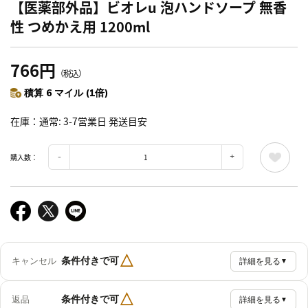
【医薬部外品】ビオレu 泡ハンドソープ 無香
性 つめかえ用 1200ml
766円
（税込）
積算 6 マイル (1倍)
在庫
通常: 3-7営業日 発送目安
購入数：
△
条件付きで可
キャンセル
詳細を見る
▼
△
条件付きで可
返品
詳細を見る
▼