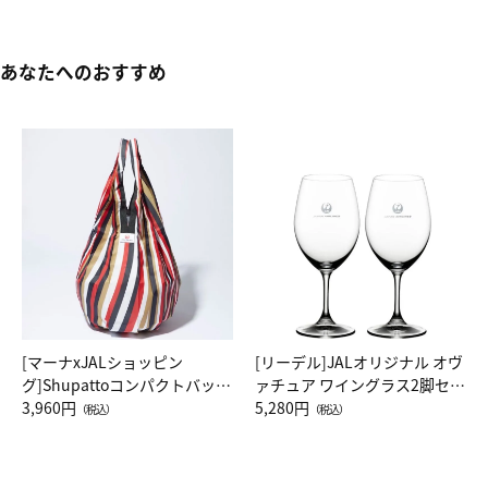
あなたへのおすすめ
[マーナxJALショッピン
[リーデル]JALオリジナル オヴ
グ]Shupattoコンパクトバッグ
ァチュア ワイングラス2脚セッ
Drop JAL客室乗務員（LC）ス
3,960円
ト（レッドワイン）
5,280円
（税込）
（税込）
カーフ柄