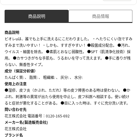
商品説明
商品情報
商品説明
ビオレuは、誰でも上手に洗えるにこだわりました。 ・へたりにくい泡ですみ
ずみまで洗いやすい！ ・しかも、すすぎやすい！ ●殺菌成分配合。 ●汚れ、
ウイルス・細菌を除去。 ●素肌とおなじ弱酸性。 ●SPT（肌清浄化技術）採
用。 ●カサつきがちな手肌も、うるおいを守って洗えます。 ●手に香りが残
らない、無香性タイプ。
成分（保証分析値）
たんぱく質: 、 脂質: 、 粗繊維: 、 灰分: 、 水分:
使用上の注意
●湿疹、皮フ炎（かぶれ、ただれ）等の皮フ障害のある時は使わない。 ●か
ぶれ、刺激等の異常が出たら使用を中止し、皮フ科医へ相談する。使い続け
ると症状が悪化することがある。 ●目に入った時は、すぐに充分洗い流す。
問い合わせ先
花王株式会社 電話番号：0120-165-692
メーカー名(製造販売会社)
花王株式会社
ブランド名