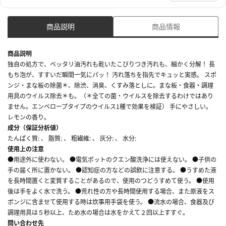
商品説明
商品情報
商品説明
独自の処方で、ベッタリ油汚れも乾いたこびりつき汚れも、細かく分解！ 長
もち泡が、すすいだ瞬間一気にパッ！ 汚れ落ちを指先でキュッと実感。 スポ
ンジ・まな板の除菌＊、除渋、消臭、くすみ落としに。まな板・食器・調理
用具のウイルス除去＊も。（＊全ての菌・ウイルスを除去するわけではあり
ません。エンベロープタイプのウイルス1種で効果を検証） 手にやさしい。
レモンの香り。
成分（保証分析値）
たんぱく質: 、 脂質: 、 粗繊維: 、 灰分: 、 水分:
使用上の注意
●用途外に使わない。 ●電気ポットのクエン酸洗浄には使えない。 ●子供の
手の届く所に置かない。 ●認知症の方などの誤飲に注意する。 ●うすめた液
を長時間置くと変質することがあるので、使用のつどうすめて使う。 ●使用
後は手をよく水で洗う。 ●荒れ性の方や長時間使用する場合、また原液をス
ポンジに含ませて使用する時は炊事用手袋を使う。 ●流水の場合、食器及び
調理用具は５秒以上、ため水の場合は水をかえて２回以上すすぐ。
問い合わせ先