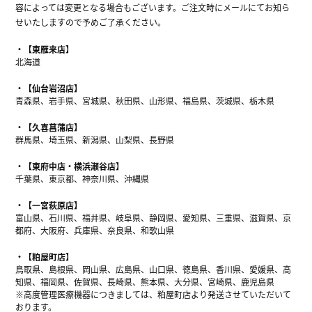
容によっては変更となる場合もございます。ご注文時にメールにてお知ら
せいたしますので予めご了承ください。
【東雁来店】
北海道
【仙台岩沼店】
青森県、岩手県、宮城県、秋田県、山形県、福島県、茨城県、栃木県
【久喜菖蒲店】
群馬県、埼玉県、新潟県、山梨県、長野県
【東府中店・横浜瀬谷店】
千葉県、東京都、神奈川県、沖縄県
【一宮萩原店】
富山県、石川県、福井県、岐阜県、静岡県、愛知県、三重県、滋賀県、京
都府、大阪府、兵庫県、奈良県、和歌山県
【粕屋町店】
鳥取県、島根県、岡山県、広島県、山口県、徳島県、香川県、愛媛県、高
知県、福岡県、佐賀県、長崎県、熊本県、大分県、宮崎県、鹿児島県
※高度管理医療機器につきましては、粕屋町店より発送させていただいて
おります。