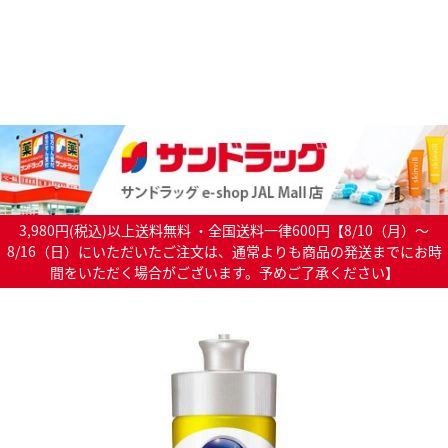
3,980円(税込)以上送料無料 ・全国送料一律600円【8/10（月）～
8/16（日）にいただいたご注文は、通常よりも商品の発送までにお時
間をいただく場合がございます。予めご了承ください】