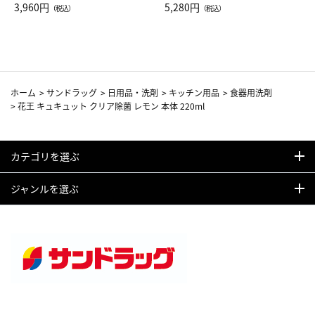
Drop JAL客室乗務員（LC）ス
3,960円
ト（レッドワイン）
5,280円
（税込）
（税込）
カーフ柄
ホーム
>
サンドラッグ
>
日用品・洗剤
>
キッチン用品
>
食器用洗剤
>
花王 キュキュット クリア除菌 レモン 本体 220ml
カテゴリを選ぶ
ジャンルを選ぶ