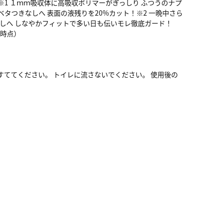
1 １ｍｍ吸収体に高吸収ポリマーがぎっしり ふつうのナプ
ベタつきなしへ 表面の液残りを20%カット！※2 一晩中さら
安なしへ しなやかフィットで多い日も伝いモレ徹底ガード！
月時点）
ててください。 トイレに流さないでください。 使用後の