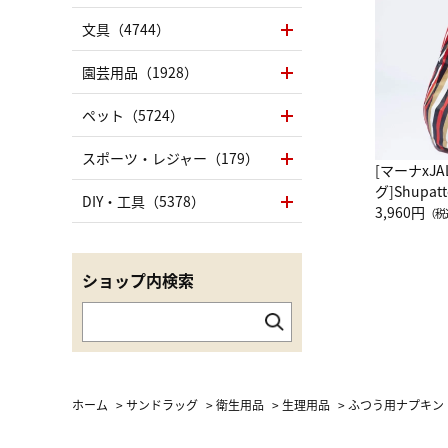
文具（4744）
園芸用品（1928）
ペット（5724）
スポーツ・レジャー（179）
[マーナxJ
グ]Shup
DIY・工具（5378）
グ Drop 
3,960円
（税
（LC）ス
ショップ内検索
ホーム
>
サンドラッグ
>
衛生用品
>
生理用品
>
ふつう用ナプキン