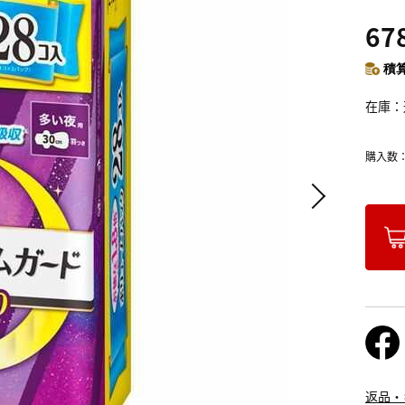
67
積算
在庫
購入数
返品・