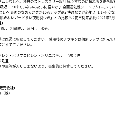
きムレなしへ。独自のストレスフリー設計 極うすなのに頼れる２倍吸収※
吸収！ つけていないみたいに軽やか♪ 全面通気性シートでムレにくい 
なしへ 表面のなめらかさが15%アップ※2 快適なつけ心地♪ モレ不
肌きれいガード多い夜用羽つき」との比較 ※2花王従来品比(2021年2
値）
: 、 粗繊維: 、 灰分: 、 水分:
時は医師に相談してください。 使用後のナプキンは個別ラップに包んです
箱にすててください。
チレン・ポリプロピレン・ポリエステル 色調：白
の注意
りや虫等が入りこまないよう、衛生的に保管してください。
6
販売会社)
Ｍ（株）