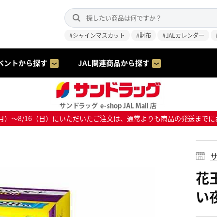
#シャインマスカット
#財布
#JALカレンダー
ベントから探す
JAL関連商品から探す
8/10（月）～8/16（日）にいただいたご注文は、通常よりも商品の発送
サ
花
い夜