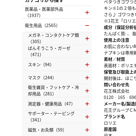
ベタつきゴワつ
キン※1の２倍も
医薬品・医薬部外品
さら♪ ゴワつき
（1937）
※1花王「ロリエ
衛生用品（2565）
成分（保証分析
たんぱく質: 、 脂質
メガネ・コンタクトケア類
使用上の注意
（305）
お肌に合わない
ばんそうこう・ガーゼ
ナプキンは専用
（471）
素材／材質
スキン（94）
表面材：ポリエ
保管及び取扱上
マスク（244）
開封後は、ほこ
問い合わせ先
衛生雑貨・フットケア・冷
花王株式会社
却用品（281）
0120‐165‐69
測定器・健康用品（47）
メーカー名(製造
花王グループＣ
サポーター・テーピング
ブランド名
（341）
ロリエ
原産国
磁気・お灸類（59）
日本