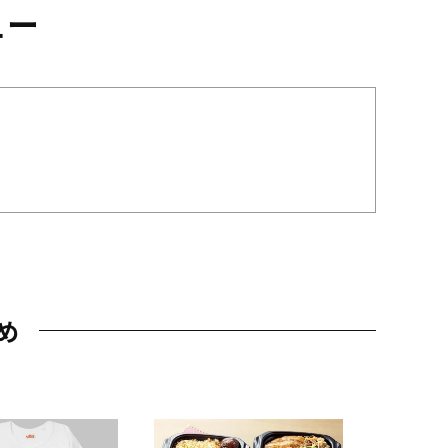
ュー
め
JAL特製