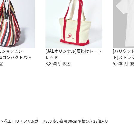
ALショッピン
[JALオリジナル]肩掛けトート
[ハリウッ
attoコンパクトバッ
レッド
ト]ストレ
JAL客室乗務員
3,850円
ーネック別
5,500円
込）
（税込）
（税
カーフ柄
>
花王 ロリエ スリムガード300 多い夜用 30cm 羽根つき 28個入り