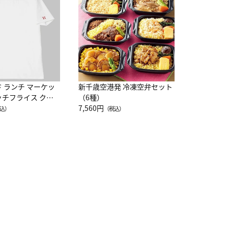
レー 200
10,800円
（
ド ランチ マーケッ
新千歳空港発 冷凍空弁セット
ッチフライス クル
（6種）
注半袖Ｔシャツ
7,560円
込）
（税込）