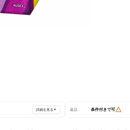
△
条件付きで可
返品
詳細を見る
▼