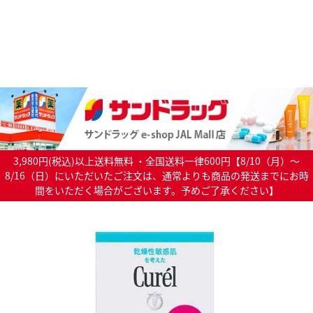
3,980円(税込)以上送料無料 ・全国送料一律600円【8/10（月）～
8/16（日）にいただいたご注文は、通常よりも商品の発送までにお時
間をいただく場合がございます。予めご了承ください】