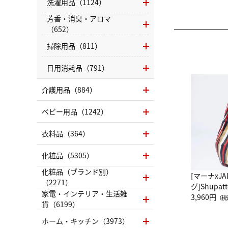
洗濯用品（1124）
芳香・消臭・アロマ
（652）
掃除用品（811）
日用消耗品（791）
介護用品（884）
ベビー用品（1242）
衣料品（364）
化粧品（5305）
化粧品（ブランド別）
[マーナxJ
（2271）
グ]Shup
家電・インテリア・生活雑
グ Drop 
3,960円
（税
貨（6199）
（LC）ス
ホーム・キッチン（3973）