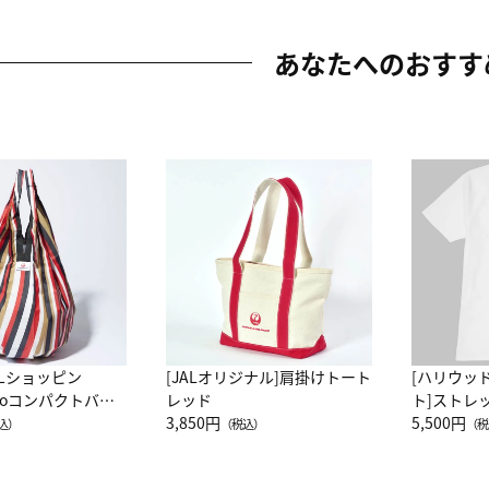
あなたへのおすす
ALショッピン
[JALオリジナル]肩掛けトート
[ハリウッ
attoコンパクトバッ
レッド
ト]ストレ
JAL客室乗務員
3,850円
ーネック別
5,500円
込）
（税込）
（税
カーフ柄