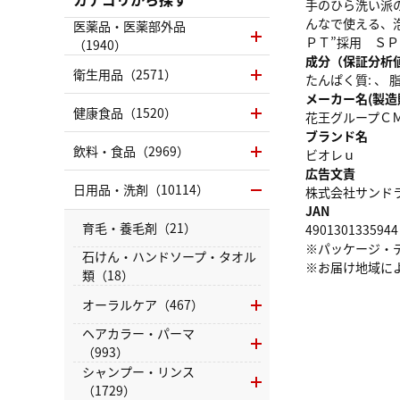
手のひら洗い派
んなで使える、
医薬品・医薬部外品
ＰＴ”採用 Ｓ
（1940）
成分（保証分析
衛生用品（2571）
たんぱく質: 、 脂質
メーカー名(製造
健康食品（1520）
花王グループＣ
ブランド名
飲料・食品（2969）
ビオレｕ
広告文責
日用品・洗剤（10114）
株式会社サンドラッグ
JAN
育毛・養毛剤（21）
4901301335944
※パッケージ・
石けん・ハンドソープ・タオル
※お届け地域に
類（18）
オーラルケア（467）
ヘアカラー・パーマ
（993）
シャンプー・リンス
（1729）