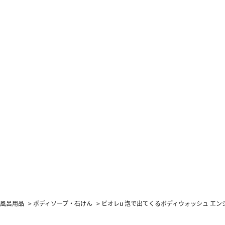
お風呂用品
>
ボディソープ・石けん
>
ビオレu 泡で出てくるボディウォッシュ エンジ