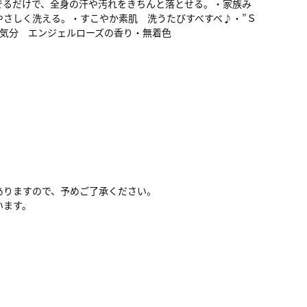
でるだけで、全身の汗や汚れをきちんと落とせる。・家族み
やさしく洗える。・すこやか素肌 洗うたびすべすべ♪・”Ｓ
い気分 エンジェルローズの香り・無着色
ありますので、予めご了承ください。
います。