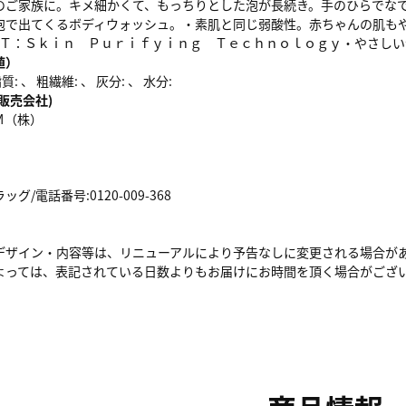
のご家族に。キメ細かくて、もっちりとした泡が長続き。手のひらでな
泡で出てくるボディウォッシュ。・素肌と同じ弱酸性。赤ちゃんの肌も
ＰＴ：Ｓｋｉｎ Ｐｕｒｉｆｙｉｎｇ Ｔｅｃｈｎｏｌｏｇｙ・やさし
値）
: 、 粗繊維: 、 灰分: 、 水分:
販売会社)
Ｍ（株）
/電話番号:0120-009-368
デザイン・内容等は、リニューアルにより予告なしに変更される場合が
よっては、表記されている日数よりもお届けにお時間を頂く場合がござ