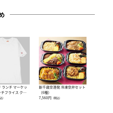
め
JAL特製
レー 200
10,800円
（
ド ランチ マーケッ
新千歳空港発 冷凍空弁セット
ッチフライス クル
（6種）
注半袖Ｔシャツ
7,560円
込）
（税込）