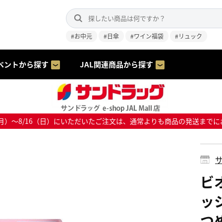
#お中元
#日傘
#ワイン福袋
#リュック
ベントから探す
JAL関連商品から探す
8/10（月）～8/16（日）にいただいたご注文は、通常よりも商品の発送
サ
ビ
ッ
つめ