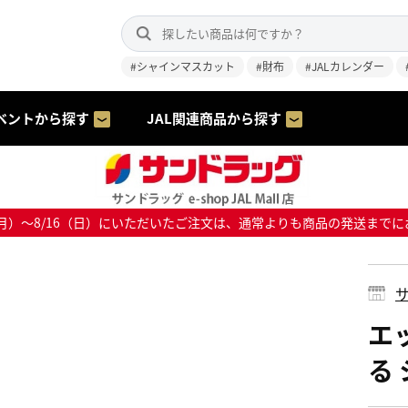
#シャインマスカット
#財布
#JALカレンダー
ベントから探す
JAL関連商品から探す
8/10（月）～8/16（日）にいただいたご注文は、通常よりも商品の発送
サ
エ
る 