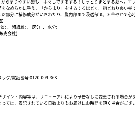
、からまりやすい髪も 手ぐしでするする！しっとりまとまる髪へ。エ
面をなめらかに整え、「からまり」をするするほどく。指どおり良い髪
んだ部分に補修成分がいきわたり、髪内部まで浸透保湿。＊華やかで心
値）
: 、 粗繊維: 、 灰分: 、 水分:
販売会社)
/電話番号:0120-009-368
デザイン・内容等は、リニューアルにより予告なしに変更される場合が
よっては、表記されている日数よりもお届けにお時間を頂く場合がござ