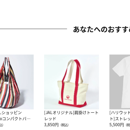
あなたへのおすす
ALショッピン
[JALオリジナル]肩掛けトート
[ハリウッ
attoコンパクトバッ
レッド
ト]ストレ
JAL客室乗務員
3,850円
ーネック別
5,500円
込）
（税込）
（税