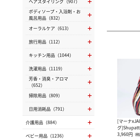
ヘアスタイリング（907）
ボディソープ・入浴剤・お
風呂用品（832）
オーラルケア（613）
旅行用品（112）
キッチン用品（1044）
洗濯用品（1119）
芳香・消臭・アロマ
（652）
掃除用品（809）
日用消耗品（791）
[マーナxJ
介護用品（884）
グ]Shup
グ Drop 
3,960円
（税
ベビー用品（1236）