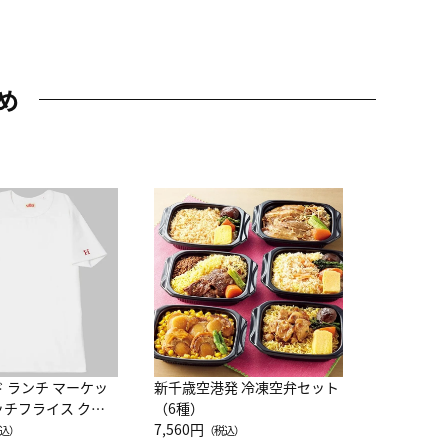
め
JAL特製
レー 200
10,800円
（
ド ランチ マーケッ
新千歳空港発 冷凍空弁セット
ッチフライス クル
（6種）
注半袖Ｔシャツ
7,560円
込）
（税込）