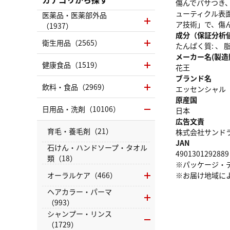
傷んでパサつき
ューティクル表
医薬品・医薬部外品
ア技術」で、傷
（1937）
成分（保証分析
衛生用品（2565）
たんぱく質: 、 脂質
メーカー名(製造
健康食品（1519）
花王
ブランド名
飲料・食品（2969）
エッセンシャル
原産国
日用品・洗剤（10106）
日本
広告文責
育毛・養毛剤（21）
株式会社サンドラッグ
JAN
石けん・ハンドソープ・タオル
4901301292889
類（18）
※パッケージ・
オーラルケア（466）
※お届け地域に
ヘアカラー・パーマ
（993）
シャンプー・リンス
（1729）