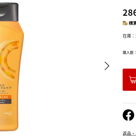
28
積算
在庫
購入数
返品・