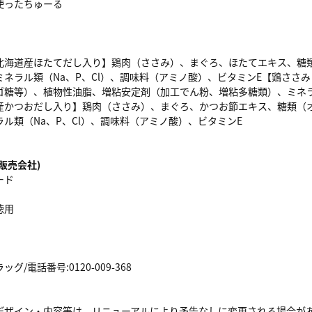
使ったちゅーる
北海道産ほたてだし入り】鶏肉（ささみ）、まぐろ、ほたてエキス、糖
ミネラル類（Na、P、Cl）、調味料（アミノ酸）、ビタミンE【鶏ささ
ゴ糖等）、植物性油脂、増粘安定剤（加工でん粉、増粘多糖類）、ミネラル
産かつおだし入り】鶏肉（ささみ）、まぐろ、かつお節エキス、糖類（
ル類（Na、P、Cl）、調味料（アミノ酸）、ビタミンE
販売会社)
ード
徳用
/電話番号:0120-009-368
デザイン・内容等は、リニューアルにより予告なしに変更される場合が