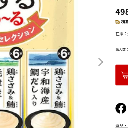
49
積算
在庫
購入数
返品・