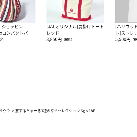
ALショッピン
[JALオリジナル]肩掛けトート
[ハリウッ
attoコンパクトバッ
レッド
ト]ストレ
JAL客室乗務員
3,850円
ーネック別
5,500円
込）
（税込）
（税
カーフ柄
おやつ
>
旅するちゅーる3種の幸せセレクション 6g×18P