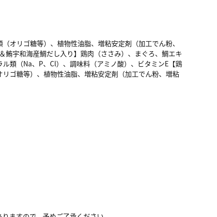
類（オリゴ糖等）、植物性油脂、増粘安定剤（加工でん粉、
み＆鮪宇和海産鯛だし入り】鶏肉（ささみ）、まぐろ、鯛エキ
類（Na、P、Cl）、調味料（アミノ酸）、ビタミンE【鶏
オリゴ糖等）、植物性油脂、増粘安定剤（加工でん粉、増粘
ありますので、予めご了承ください。