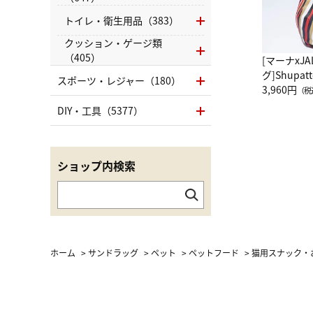
トイレ・衛生用品（383）
クッション・ゲージ類
（405）
[マーナxJ
グ]Shup
スポーツ・レジャー（180）
グ Drop 
3,960円
（税
（LC）ス
DIY・工具（5377）
ショップ内検索
ホーム
>
サンドラッグ
>
ペット
>
ペットフード
>
猫用スナック・