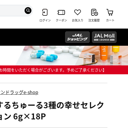
ログイン
クーポン
お気入り
注文履歴
カート
までにお時間をいただく場合がございます。予めご了承ください】
ンドラッグe-shop
するちゅーる3種の幸せセレク
ン 6g×18P