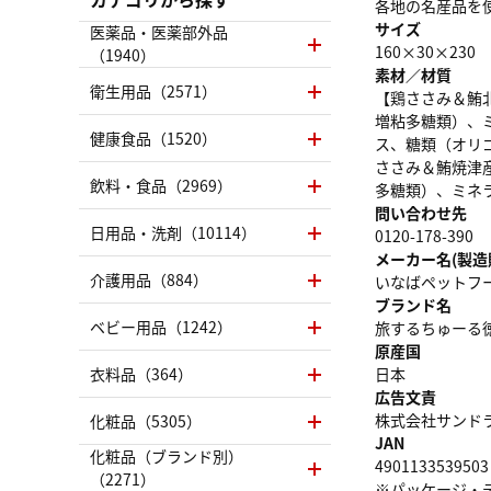
各地の名産品を
サイズ
医薬品・医薬部外品
160×30×230
（1940）
素材／材質
衛生用品（2571）
【鶏ささみ＆鮪
増粘多糖類）、
健康食品（1520）
ス、糖類（オリ
ささみ＆鮪焼津
飲料・食品（2969）
多糖類）、ミネラ
問い合わせ先
日用品・洗剤（10114）
0120-178-390
メーカー名(製造
介護用品（884）
いなばペットフ
ブランド名
ベビー用品（1242）
旅するちゅーる
原産国
衣料品（364）
日本
広告文責
株式会社サンドラッグ
化粧品（5305）
JAN
化粧品（ブランド別）
4901133539503
（2271）
※パッケージ・