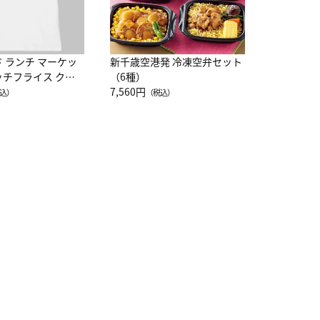
ド ランチ マーケッ
新千歳空港発 冷凍空弁セット
ッチフライス クル
（6種）
注半袖Ｔシャツ
7,560円
込）
（税込）