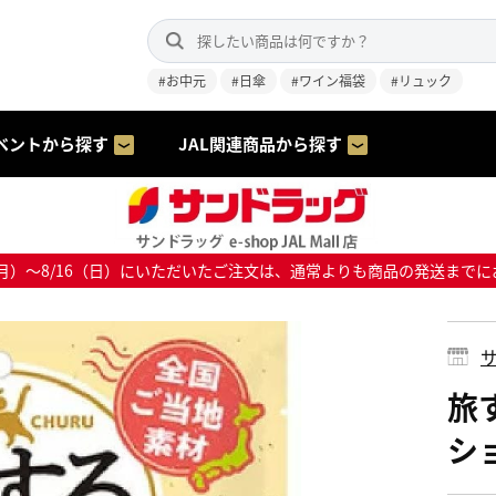
#お中元
#日傘
#ワイン福袋
#リュック
ベントから探す
JAL関連商品から探す
8/10（月）～8/16（日）にいただいたご注文は、通常よりも商品の発送
サ
旅
ショ