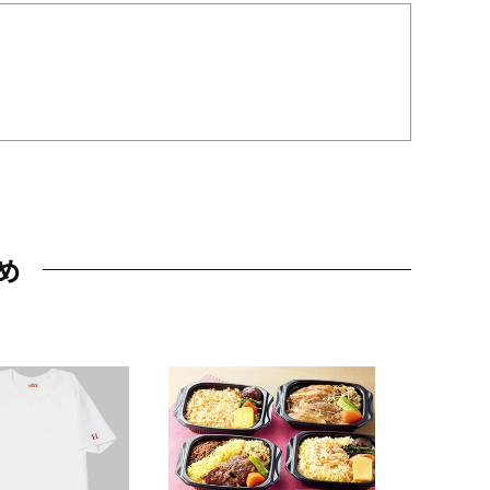
め
JAL特製
レー 200
10,800円
（