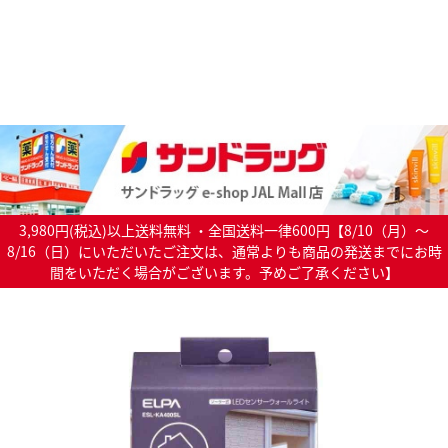
3,980円(税込)以上送料無料 ・全国送料一律600円【8/10（月）～
8/16（日）にいただいたご注文は、通常よりも商品の発送までにお時
間をいただく場合がございます。予めご了承ください】