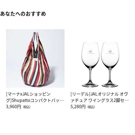
あなたへのおすすめ
[マーナxJALショッピン
[リーデル]JALオリジナル オヴ
グ]Shupattoコンパクトバッグ
ァチュア ワイングラス2脚セッ
Drop JAL客室乗務員（LC）ス
3,960円
ト（レッドワイン）
5,280円
（税込）
（税込）
カーフ柄