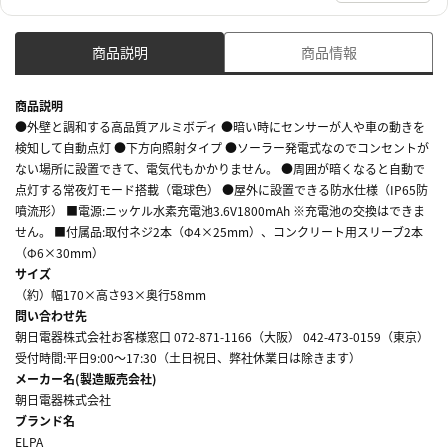
商品説明
商品情報
商品説明
●外壁と調和する高品質アルミボディ ●暗い時にセンサーが人や車の動きを
検知して自動点灯 ●下方向照射タイプ ●ソーラー発電式なのでコンセントが
ない場所に設置できて、電気代もかかりません。 ●周囲が暗くなると自動で
点灯する常夜灯モード搭載（電球色） ●屋外に設置できる防水仕様（IP65防
噴流形） ■電源:ニッケル水素充電池3.6V1800mAh ※充電池の交換はできま
せん。 ■付属品:取付ネジ2本（Φ4×25mm）、コンクリート用スリーブ2本
（Φ6×30mm）
サイズ
（約）幅170×高さ93×奥行58mm
問い合わせ先
朝日電器株式会社お客様窓口 072-871-1166（大阪） 042-473-0159（東京）
受付時間:平日9:00～17:30（土日祝日、弊社休業日は除きます）
メーカー名(製造販売会社)
朝日電器株式会社
ブランド名
ELPA