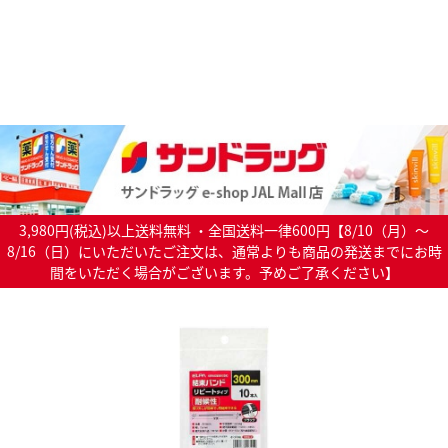
3,980円(税込)以上送料無料 ・全国送料一律600円【8/10（月）～
8/16（日）にいただいたご注文は、通常よりも商品の発送までにお時
間をいただく場合がございます。予めご了承ください】