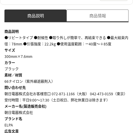
商品説明
商品情報
商品説明
●リピートタイプ ●耐候性 ●取り外しが簡単で、再結束できる ●最大結束内
径：78mm ●引張強度：22.2kg ●使用温度範囲：ー40度～＋85度
サイズ
300mm×7.6mm
カラー
ブラック
素材／材質
66ナイロン（紫外線遮蔽剤入）
問い合わせ先
朝日電器株式会社お客様窓口 072-871-1166（大阪） 042-473-0159（東京）
受付時間：平日9:00～17:30（土日祝日、弊社休業日は除きます）
メーカー名(製造販売会社)
朝日電器株式会社
ブランド名
ELPA
広告文責