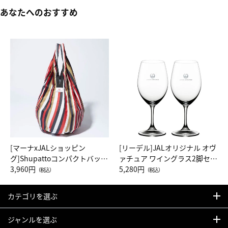
あなたへのおすすめ
[マーナxJALショッピン
[リーデル]JALオリジナル オヴ
グ]Shupattoコンパクトバッグ
ァチュア ワイングラス2脚セッ
Drop JAL客室乗務員（LC）ス
3,960円
ト（レッドワイン）
5,280円
（税込）
（税込）
カーフ柄
カテゴリを選ぶ
ジャンルを選ぶ