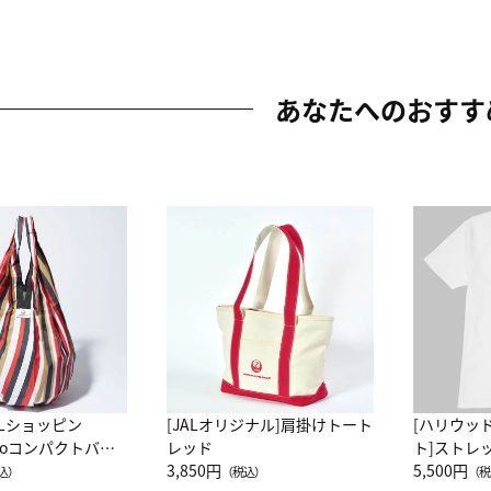
あなたへのおすす
ALショッピン
[JALオリジナル]肩掛けトート
[ハリウッ
attoコンパクトバッ
レッド
ト]ストレ
JAL客室乗務員
3,850円
ーネック別
5,500円
込）
（税込）
（税