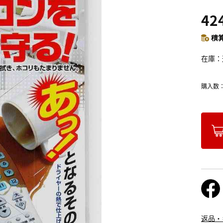
42
積算
在庫
購入数
返品・