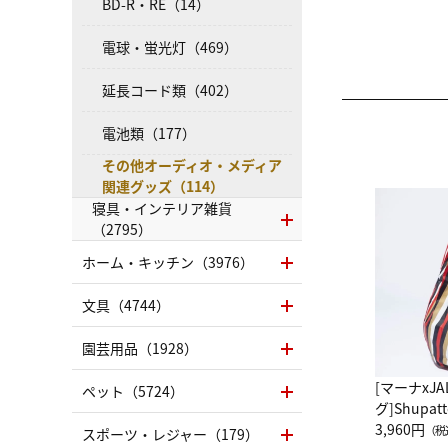
BD-R・RE（14）
電球・蛍光灯（469）
延長コード類（402）
電池類（177）
その他オーディオ・メディア
関連グッズ（114）
寝具・インテリア雑貨
（2795）
ホーム・キッチン（3976）
文具（4744）
園芸用品（1928）
[マーナxJ
ペット（5724）
グ]Shup
グ Drop 
3,960円
（税
スポーツ・レジャー（179）