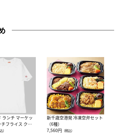
め
JAL特製
レー 200
10,800円
（
ド ランチ マーケッ
新千歳空港発 冷凍空弁セット
ッチフライス クル
（6種）
注半袖Ｔシャツ
7,560円
込）
（税込）