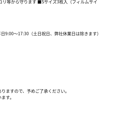
リ等から守ります ■Sサイズ3枚入（フィルムサイ
間:平日9:00～17:30（土日祝日、弊社休業日は除きます）
ありますので、予めご了承ください。
います。