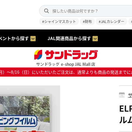
#シャインマスカット
#財布
#JALカレンダー
ベントから探す
JAL関連商品から探す
8/10（月）～8/16（日）にいただいたご注文は、通常よりも商品の発送
サ
E
ルム