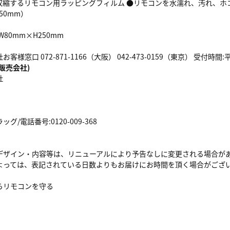
収縮するリモコン用ラッピングフィルム ●リモコンを水濡れ、汚れ、ホコ
250mm）
80mm×H250mm
客様窓口 072-871-1166（大阪） 042-473-0159（東京） 受付時
販売会社)
社
/電話番号:0120-009-368
デザイン・内容等は、リニューアルにより予告なしに変更される場合が
よっては、表記されている日数よりもお届けにお時間を頂く場合がござ
らリモコンを守る