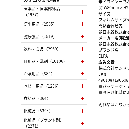
●ドライヤーで
ズ:W80mm×H
医薬品・医薬部外品
サイズ
（1937）
フィルムサイズ:W
衛生用品（2565）
問い合わせ先
朝日電器株式会社お
健康食品（1519）
メーカー名(製造
朝日電器株式会
飲料・食品（2969）
ブランド名
ELPA
日用品・洗剤（10106）
広告文責
株式会社サンドラッグ
介護用品（884）
JAN
4901087190508
ベビー用品（1236）
※パッケージ・
※お届け地域に
衣料品（364）
汚れやほこりか
化粧品（5304）
化粧品（ブランド別）
（2271）