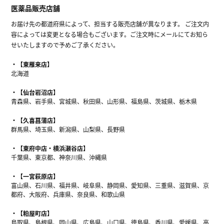
医薬品販売店舗
お届け先の都道府県によって、担当する販売店舗が異なります。 ご注文内
容によっては変更となる場合もございます。ご注文時にメールにてお知ら
せいたしますので予めご了承ください。
【東雁来店】
北海道
【仙台岩沼店】
青森県、岩手県、宮城県、秋田県、山形県、福島県、茨城県、栃木県
【久喜菖蒲店】
群馬県、埼玉県、新潟県、山梨県、長野県
【東府中店・横浜瀬谷店】
千葉県、東京都、神奈川県、沖縄県
【一宮萩原店】
富山県、石川県、福井県、岐阜県、静岡県、愛知県、三重県、滋賀県、京
都府、大阪府、兵庫県、奈良県、和歌山県
【粕屋町店】
鳥取県、島根県、岡山県、広島県、山口県、徳島県、香川県、愛媛県、高