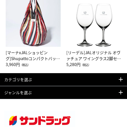
[マーナxJALショッピン
[リーデル]JALオリジナル オヴ
グ]Shupattoコンパクトバッグ
ァチュア ワイングラス2脚セッ
Drop JAL客室乗務員（LC）ス
3,960円
ト（レッドワイン）
5,280円
（税込）
（税込）
カーフ柄
カテゴリを選ぶ
ジャンルを選ぶ