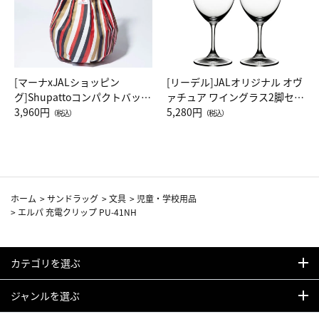
[マーナxJALショッピン
[リーデル]JALオリジナル オヴ
グ]Shupattoコンパクトバッグ
ァチュア ワイングラス2脚セッ
Drop JAL客室乗務員（LC）ス
3,960円
ト（レッドワイン）
5,280円
（税込）
（税込）
カーフ柄
ホーム
>
サンドラッグ
>
文具
>
児童・学校用品
>
エルパ 充電クリップ PU-41NH
カテゴリを選ぶ
ジャンルを選ぶ