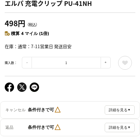
エルパ 充電クリップ PU-41NH
498円
（税込）
積算 4 マイル (1倍)
在庫
通常：7-11営業日 発送目安
購入数：
△
条件付きで可
キャンセル
詳細を見る
▼
△
条件付きで可
返品
詳細を見る
▼