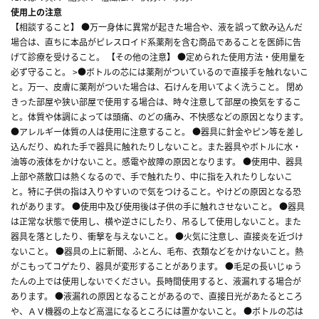
使用上の注意
【相談すること】 ●万一身体に異常が起きた場合や、液を誤って飲み込んだ
場合は、直ちに本品がピレスロイド系薬剤を含む商品であることを医師に告
げて診療を受けること。 【その他の注意】 ●定められた使用方法・使用量を
必ず守ること。 >●ボトルの芯には薬剤がついているので直接手を触れないこ
と。万一、皮膚に薬剤がついた場合は、石けんを用いてよく洗うこと。 閉め
きった部屋や狭い部屋で使用する場合は、時々注意して部屋の換気をするこ
と。体質や体調によっては頭痛、のどの痛み、不快感などの原因となります。
●アレルギー体質の人は使用に注意すること。 ●器具に針金やピン等を差し
込んだり、ぬれた手で器具に触れたりしないこと。また器具やボトルに水・
油等の液体をかけないこと。感電や故障の原因となります。 ●使用中、器具
上部や蒸散口は熱くなるので、手で触れたり、中に指を入れたりしないこ
と。特に子供の指は入りやすいので気をつけること。やけどの原因となる恐
れがあります。 ●使用中及び使用後は子供の手に触れさせないこと。 ●器具
は正常な状態で使用し、横や逆さにしたり、吊るして使用しないこと。また
器具を落としたり、衝撃を与えないこと。 ●火気に注意し、直接炎を近づけ
ないこと。 ●器具の上に新聞、ふとん、毛布、衣類などをかけないこと。熱
がこもってコゲたり、器具が変形することがあります。 ●毛足の長いじゅう
たんの上では使用しないでください。長時間使用すると、液漏れする場合が
あります。 ●液漏れの原因となることがあるので、直接日光があたるところ
や、ＡＶ機器の上など高温になるところには置かないこと。 ●ボトルの芯は