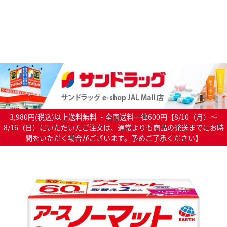
3,980円(税込)以上送料無料 ・全国送料一律600円【8/10（月）～
8/16（日）にいただいたご注文は、通常よりも商品の発送までにお時
間をいただく場合がございます。予めご了承ください】