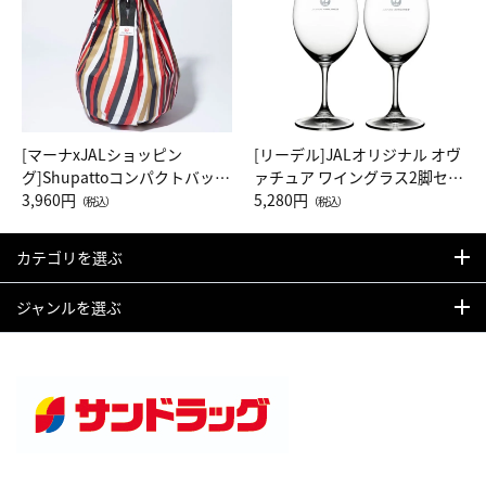
[マーナxJALショッピン
[リーデル]JALオリジナル オヴ
グ]Shupattoコンパクトバッグ
ァチュア ワイングラス2脚セッ
Drop JAL客室乗務員（LC）ス
3,960円
ト（レッドワイン）
5,280円
（税込）
（税込）
カーフ柄
カテゴリを選ぶ
ジャンルを選ぶ