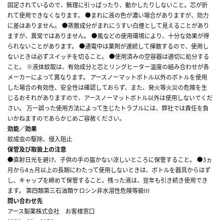
固定されているので、無理に引っぱったり、動かしたりしないこと。芯が折
れて使用できなくなります。 ●まれに液の色が濃い場合がありますが、効力
に差はありません。 ●蒸散成分がまれにうすい白煙として見えることがあり
ますが、異常ではありません。 ●風などの使用環境により、十分な効果が得
られないことがあります。 ●通電中は薬剤が連続して揮散するので、使用し
ないときは必ずスイッチを切ること。 ●使用済みの空容器は適切に処分する
こと。 ※液体蚊取は、有効成分と芯とリングヒーター温度の組み合わせが各
メーカーによって異なります。 アースノーマットボトル以外のボトルを使用
した場合の有効性、安全性は確認しておらず、また、発火等火災の危険を生
じるおそれがありますので、アースノーマットボトル以外は使用しないでくだ
さい。 万一誤った使用方法によって生じたトラブルには、弊社では責任を負
いかねますのであらかじめご容赦ください。
効能／効果
蚊成虫の駆除、侵入阻止
保管及び取扱上の注意
●直射日光を避け、子供の手の届かない涼しいところに保管すること。 ●3ヵ
月から4ヵ月以上の長期にわたって使用しないときは、ボトルを器具からはず
し、キャップを締めて保管すること。残った液は、翌年も引き続き使用でき
ます。 第四類第三石油類ケロシン非水溶性危険等級III
問い合わせ先
アース製薬株式会社 お客様窓口