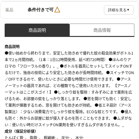
△
条件付きで可
返品
詳細を見る
▼
商品説明
商品情報
商品説明
●使い始めから終わりまで、安定した効きめで優れた蚊の殺虫効果がボトル1
本で2ヵ月間持続。（1本：1日12時間使用、延べ約720時間） ●ほんのりア
ロマの「フローラルの香り」。_ ●ボトルを器具にセットしてスイッチONす
るだけで、独自の技術により安定した効きめが長時間持続。 ●スイッチでON
／OFFできるので、使いたいときに必要な時間だけ使用できます。 ●アース
ノーマットの器具であれば、どの種類でもご使用いただけます。 【アースノ
ーマットはここがスゴイ！】 ●しっかり蚊を駆除：すみずみにまで薬剤を広
げるため、お部屋の蚊をしっかり落とします。 ●窓を開けても効く：安定し
て薬剤が揮散するため、窓を開けても効きめが持続。 ●省エネ設計（アース
製薬比）：少ない消費電力でしっかり蚊を駆除。ECOな蚊とりです。 ●侵入
も防ぐ：外からお部屋に蚊が侵入するのを防ぐこともできます。 ●ムダがな
い：使いたい時だけスイッチON薬剤を使いすぎるムダがありません。_
成分（保証分析値）
たんぱく質: 、 脂質: 、 粗繊維: 、 灰分: 、 水分: