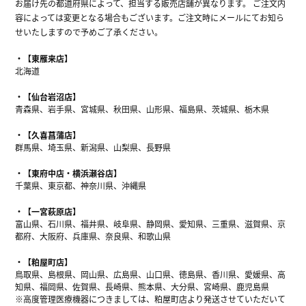
お届け先の都道府県によって、担当する販売店舗が異なります。 ご注文内
容によっては変更となる場合もございます。ご注文時にメールにてお知ら
せいたしますので予めご了承ください。
【東雁来店】
北海道
【仙台岩沼店】
青森県、岩手県、宮城県、秋田県、山形県、福島県、茨城県、栃木県
【久喜菖蒲店】
群馬県、埼玉県、新潟県、山梨県、長野県
【東府中店・横浜瀬谷店】
千葉県、東京都、神奈川県、沖縄県
【一宮萩原店】
富山県、石川県、福井県、岐阜県、静岡県、愛知県、三重県、滋賀県、京
都府、大阪府、兵庫県、奈良県、和歌山県
【粕屋町店】
鳥取県、島根県、岡山県、広島県、山口県、徳島県、香川県、愛媛県、高
知県、福岡県、佐賀県、長崎県、熊本県、大分県、宮崎県、鹿児島県
※高度管理医療機器につきましては、粕屋町店より発送させていただいて