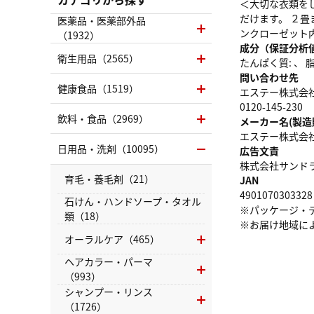
＜大切な衣類を
だけます。 ２
医薬品・医薬部外品
ンクローゼット
（1932）
成分（保証分析
衛生用品（2565）
たんぱく質: 、 脂質
問い合わせ先
健康食品（1519）
エステー株式会
0120-145-230
飲料・食品（2969）
メーカー名(製造
エステー株式会
日用品・洗剤（10095）
広告文責
株式会社サンドラッグ
育毛・養毛剤（21）
JAN
4901070303328
石けん・ハンドソープ・タオル
※パッケージ・
類（18）
※お届け地域に
オーラルケア（465）
ヘアカラー・パーマ
（993）
シャンプー・リンス
（1726）