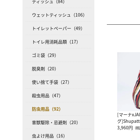
ティッシュ（84）
ウェットティッシュ（106）
トイレットペーパー（49）
トイレ用消耗品類（17）
ゴミ袋（29）
脱臭剤（20）
使い捨て手袋（27）
殺虫用品（47）
防虫用品（92）
[マーナxJ
グ]Shup
害獣駆除・忌避剤（20）
グ Drop 
3,960円
（税
（LC）ス
虫よけ用品（16）