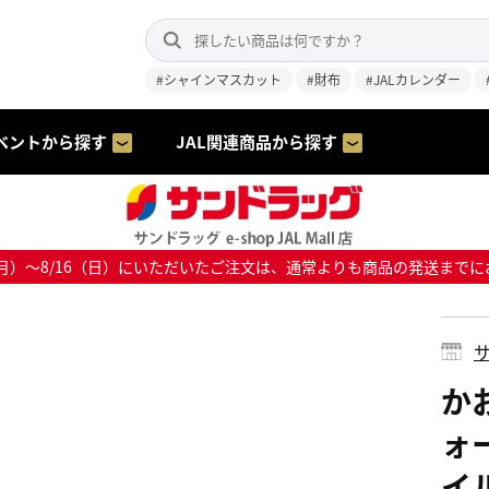
#シャインマスカット
#財布
#JALカレンダー
ベントから探す
JAL関連商品から探す
8/10（月）～8/16（日）にいただいたご注文は、通常よりも商品の発送
サ
か
ォ
イ