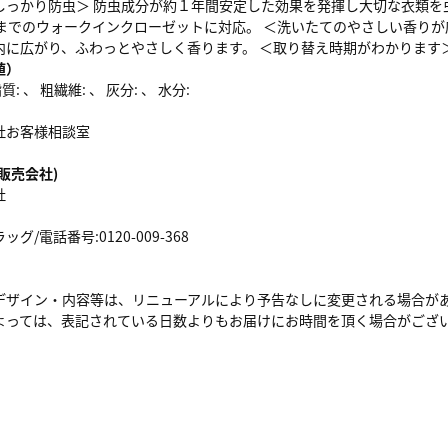
しっかり防虫＞ 防虫成分が約１年間安定した効果を発揮し大切な衣類を
畳までのウォークインクローゼットに対応。 ＜洗いたてのやさしい香りが
内に広がり、ふわっとやさしく香ります。 ＜取り替え時期がわかります
値）
: 、 粗繊維: 、 灰分: 、 水分:
社お客様相談室
販売会社)
社
/電話番号:0120-009-368
デザイン・内容等は、リニューアルにより予告なしに変更される場合が
よっては、表記されている日数よりもお届けにお時間を頂く場合がござ