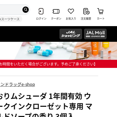
ログイン
クーポン
お気入り
注文履歴
カート
#スーツケース
までにお時間をいただく場合がございます。予めご了承ください】
ンドラッグe-shop
おりムシューダ 1年間有効 ウ
ークインクローゼット専用 マ
ルドソープの香り 3個入