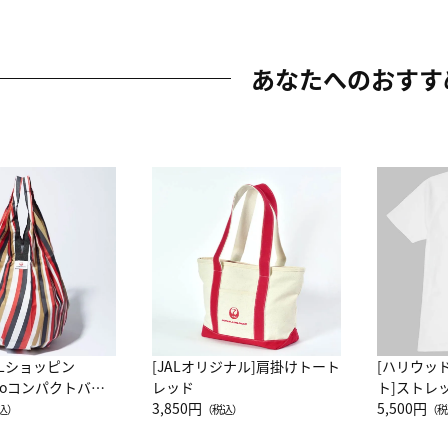
あなたへのおすす
ALショッピン
[JALオリジナル]肩掛けトート
[ハリウッ
attoコンパクトバッ
レッド
ト]ストレ
JAL客室乗務員
3,850円
ーネック別
5,500円
込）
（税込）
（税
カーフ柄