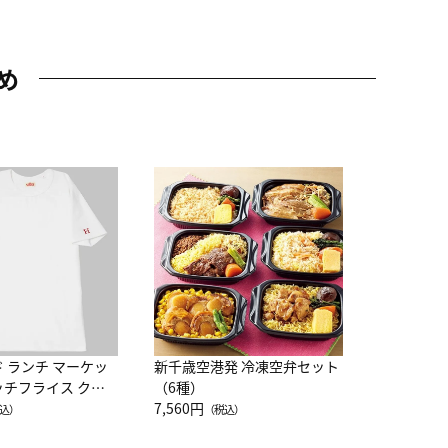
め
JAL特製
レー 200
10,800円
（
ド ランチ マーケッ
新千歳空港発 冷凍空弁セット
ッチフライス クル
（6種）
注半袖Ｔシャツ
7,560円
込）
（税込）