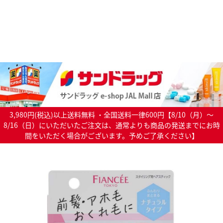
3,980円(税込)以上送料無料 ・全国送料一律600円【8/10（月）～
8/16（日）にいただいたご注文は、通常よりも商品の発送までにお時
間をいただく場合がございます。予めご了承ください】