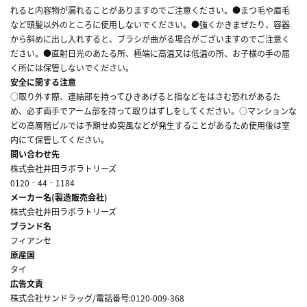
れると内容物が漏れることがありますのでご注意ください。●まつ毛や眉毛
など頭髪以外のところに使用しないでください。●強くかきまぜたり、容器
から斜めに出し入れすると、ブラシが曲がる場合がございますのでご注意く
ださい。●直射日光のあたる所、極端に高温又は低温の所、お子様の手の届
く所には保管しないでください。
安全に関する注意
○取り外す際、連結部を持ってひきあげると指などをはさむ恐れがあるた
め、必ず両手でアーム部を持って取りはずしをしてください。○マンションな
どの高層階ビルでは予期せぬ突風などが発生することがあるため使用後は室
内にて保管してください。
問い合わせ先
株式会社井田ラボラトリーズ
0120‐44‐1184
メーカー名(製造販売会社)
株式会社井田ラボラトリーズ
ブランド名
フィアンセ
原産国
タイ
広告文責
株式会社サンドラッグ/電話番号:0120-009-368