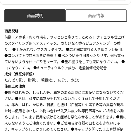
商品説明
商品情報
商品説明
前髪・アホ毛・おくれ毛を、サッとひと塗りでまとめる！ ナチュラル仕上げ
のスタイリング用ヘアスティック。 さりげなく香るピュアシャンプーの香
り。 ●手が汚れないマスカラタイプ。 ●広範囲に塗れる大きめブラシ採用。
●コンパクトで持ち歩きに最適！ ●べたついたり固まったりせず、何も塗っ
ていないような仕上がりをキープ。 ●重ね塗りをしても束になりにくい。 ●
白くなりにくい。 ●キューティクルケア成分、毛髪補修成分配合
成分（保証分析値）
たんぱく質: 、 脂質: 、 粗繊維: 、 灰分: 、 水分:
使用上の注意
●傷やはれもの、しっしん等、異常のある部位にはお使いにならないでくだ
さい。●お肌、頭皮に異常が生じていないかよく注意して使用してくださ
い。赤み、はれ、かゆみ、刺激、色抜け（白斑等）や黒ずみ等の異常が現れ
た時は使用を中止し、お問い合わせ先又は皮フ科専門医等へのご相談をお勧
めします。そのまま使用を続けると症状を悪化させることがあります。●目に
入らないようにご注意ください。●ご使用後は容器の口もとをきれいにふ
き、キャップをしっかりしめてください。●キャップを開けたまま容器が倒