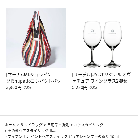
[マーナxJALショッピン
[リーデル]JALオリジナル オヴ
グ]Shupattoコンパクトバッグ
ァチュア ワイングラス2脚セッ
Drop JAL客室乗務員（LC）ス
3,960円
ト（レッドワイン）
5,280円
（税込）
（税込）
カーフ柄
ホーム
>
サンドラッグ
>
日用品・洗剤
>
ヘアスタイリング
>
その他ヘアスタイリング用品
>
フィアン セポイントヘアスティック ピュアシャンプーの香り 10ml