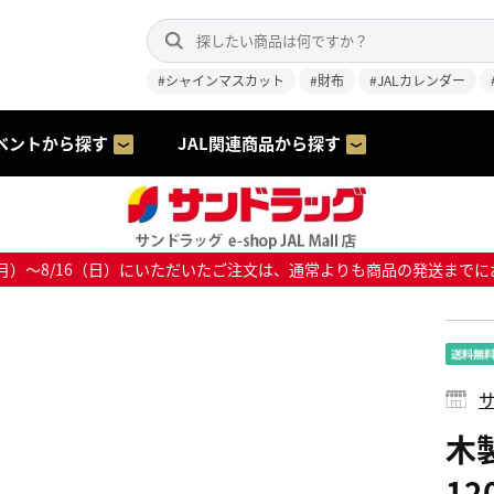
#シャインマスカット
#財布
#JALカレンダー
ベントから探す
JAL関連商品から探す
8/10（月）～8/16（日）にいただいたご注文は、通常よりも商品の発送
サ
木
12