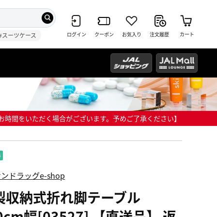
ログイン
クーポン
お気入り
注文履歴
カート
#スーツケース
までにお時間をいただく場合がございます。予めご了承ください】
ンドラッグe-shop
製収納式折れ脚テーブル
0cm幅[03527] 【直送品】 返