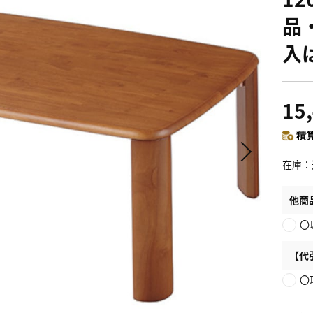
品
入
15
積算
在庫
他商
〇
【代
〇