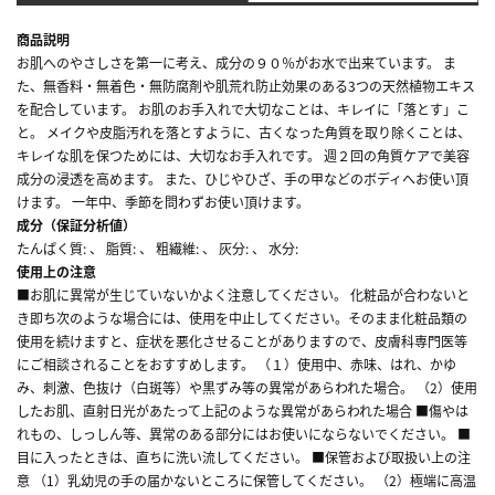
商品説明
お肌へのやさしさを第一に考え、成分の９０％がお水で出来ています。 ま
た、無香料・無着色・無防腐剤や肌荒れ防止効果のある3つの天然植物エキス
を配合しています。 お肌のお手入れで大切なことは、キレイに「落とす」こ
と。 メイクや皮脂汚れを落とすように、古くなった角質を取り除くことは、
キレイな肌を保つためには、大切なお手入れです。 週２回の角質ケアで美容
成分の浸透を高めます。 また、ひじやひざ、手の甲などのボディへお使い頂
けます。 一年中、季節を問わずお使い頂けます。
成分（保証分析値）
たんぱく質: 、 脂質: 、 粗繊維: 、 灰分: 、 水分:
使用上の注意
■お肌に異常が生じていないかよく注意してください。 化粧品が合わないと
き即ち次のような場合には、使用を中止してください。そのまま化粧品類の
使用を続けますと、症状を悪化させることがありますので、皮膚科専門医等
にご相談されることをおすすめします。 （１）使用中、赤味、はれ、かゆ
み、刺激、色抜け（白斑等）や黒ずみ等の異常があらわれた場合。 （2）使用
したお肌、直射日光があたって上記のような異常があらわれた場合 ■傷やは
れもの、しっしん等、異常のある部分にはお使いにならないでください。 ■
目に入ったときは、直ちに洗い流してください。 ■保管および取扱い上の注
意 （1）乳幼児の手の届かないところに保管してください。 （2）極端に高温