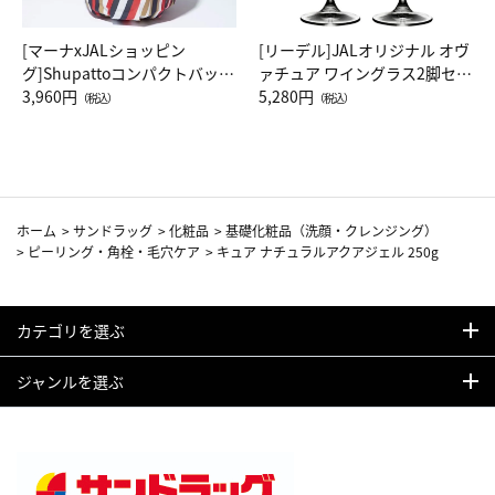
[マーナxJALショッピン
[リーデル]JALオリジナル オヴ
グ]Shupattoコンパクトバッグ
ァチュア ワイングラス2脚セッ
Drop JAL客室乗務員（LC）ス
3,960円
ト（レッドワイン）
5,280円
（税込）
（税込）
カーフ柄
ホーム
>
サンドラッグ
>
化粧品
>
基礎化粧品（洗顔・クレンジング）
>
ピーリング・角栓・毛穴ケア
>
キュア ナチュラルアクアジェル 250g
カテゴリを選ぶ
ジャンルを選ぶ