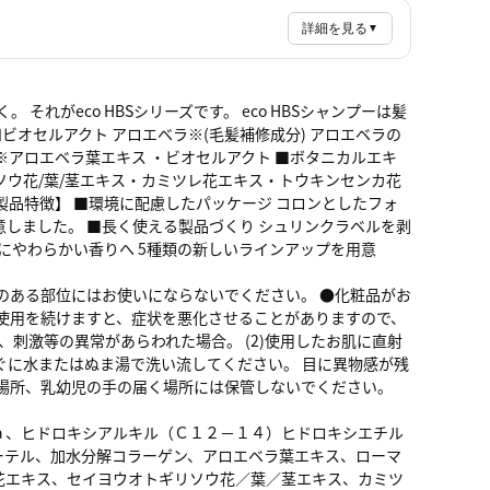
詳細を見る
▼
れがeco HBSシリーズです。 eco HBSシャンプーは髪
ビオセルアクト アロエベラ※(毛髪補修成分) アロエベラの
アロエベラ葉エキス ・ビオセルアクト ■ボタニカルエキ
ソウ花/葉/茎エキス・カミツレ花エキス・トウキンセンカ花
品特徴】 ■環境に配慮したパッケージ コロンとしたフォ
しました。 ■長く使える製品づくり シュリンクラベルを剥
にやわらかい香りへ 5種類の新しいラインアップを用意
のある部位にはお使いにならないでください。 ●化粧品がお
使用を続けますと、症状を悪化させることがありますので、
、刺激等の異常があらわれた場合。 (2)使用したお肌に直射
ぐに水またはぬま湯で洗い流してください。 目に異物感が残
場所、乳幼児の手の届く場所には保管しないでください。
ａ、ヒドロキシアルキル（Ｃ１２－１４）ヒドロキシエチル
ーテル、加水分解コラーゲン、アロエベラ葉エキス、ローマ
花エキス、セイヨウオトギリソウ花／葉／茎エキス、カミツ