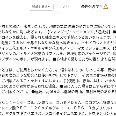
△
条件付きで可
返品
詳細を見る
▼
然と笑顔に。 髪をいたわり、地球の為に 未来のやさしさに繋がっていく。 そ
しなやかに洗いあげます。 【シャンプー/トリートメント共通成分】 ■
アロインを除去し、得られた抽出エキスで毛髪にうるおいを与えます。 ※
) 毛髪にうるおいを与えしなやかな髪へ導きます。 ・セイヨウオトギリ
ダイジュ花エキス・ヤギルマギク花エキス・ローマカミツレ花エキス 【製
デザインのボトルと大容量のリフィルを、環境対応のパッケージでご用意
なデザインのボトルが現れます。 ■心地よく感じるための香り より自然
いときは、ご使用をおやめください。 傷やはれもの、しっしん等、異常
き即ち次のような場合には使用を中止して下さい。 そのまま化粧品類の
ご相談されることをおすすめします。 (1)使用中、赤味、はれ、かゆみ
上記のような異常があらわれた場合。 ●目に入った場合はこすらずにす
にご相談ください。 ●極端に高温または低温の場所、直射日光のあたる
（Ｃ１４－１６）スルホン酸Ｎａ、コカミドＤＥＡ、ココアンホ酢酸Ｎ
オレイン酸ＰＥＧ－１２０メチルグルコース、ＰＰＧ－３カプリリルエ
ス、ヤグルマギク花エキス、フユボダイジュ花エキス、トウキンセンカ