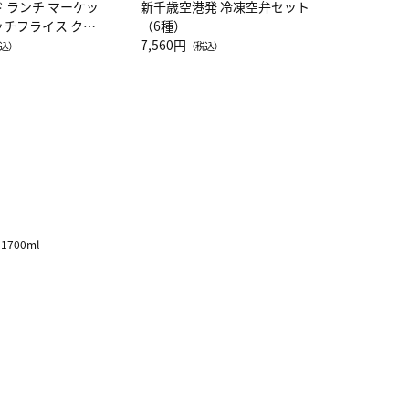
ド ランチ マーケッ
新千歳空港発 冷凍空弁セット
ッチフライス クル
（6種）
注半袖Ｔシャツ
7,560円
込）
（税込）
700ml