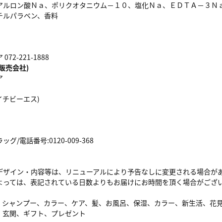
アルロン酸Ｎａ、ポリクオタニウム－１０、塩化Ｎａ、ＥＤＴＡ－３Ｎ
チルパラベン、香料
72-221-1888
販売会社)
ア
エイチビーエス)
/電話番号:0120-009-368
デザイン・内容等は、リニューアルにより予告なしに変更される場合が
よっては、表記されている日数よりもお届けにお時間を頂く場合がござ
、シャンプー、カラー、ケア、髪、お風呂、保湿、カラー、新生活、花
、玄関、ギフト、プレゼント