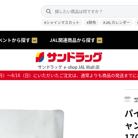
#シャインマスカット
#財布
#JALカレンダー
ベントから探す
JAL関連商品から探す
8/10（月）～8/16（日）にいただいたご注文は、通常よりも商品の発送
サ
パ
ャ
17