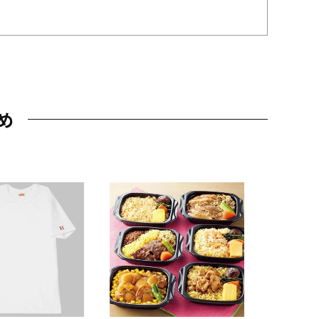
め
JAL特製
レー 200
10,800円
（