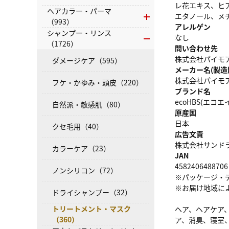
レ花エキス、ヒ
ヘアカラー・パーマ
エタノール、メ
（993）
アレルゲン
シャンプー・リンス
なし
（1726）
問い合わせ先
株式会社パイモア 0
ダメージケア（595）
メーカー名(製造
株式会社パイモ
フケ・かゆみ・頭皮（220）
ブランド名
ecoHBS(エコ
自然派・敏感肌（80）
原産国
日本
クセ毛用（40）
広告文責
株式会社サンドラッグ
カラーケア（23）
JAN
4582406488706
ノンシリコン（72）
※パッケージ・
※お届け地域に
ドライシャンプー（32）
トリートメント・マスク
ヘア、ヘアケア
（360）
ア、消臭、寝室