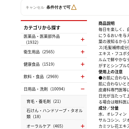
△
条件付きで可
キャンセル
商品説明
カテゴリから探す
毎日を楽しく、自
にうるおいを与え
医薬品・医薬部外品
葉の液知るから
（1932）
ス(毛髪補修成分
衛生用品（2565）
エキス・フユボ
ルムで鮮やかな
健康食品（1519）
がすとシンプル
使用上の注意
飲料・食品（2969）
●お肌に合わな
肌に合わないと
日用品・洗剤（10094）
皮膚科専門医等に
日光が当たって
育毛・養毛剤（21）
る場合は眼科医
成分／分量
石けん・ハンドソープ・タオル
水、オレフィン
類（18）
サルコシン、ジ
オーラルケア（465）
カミツレ花エキ