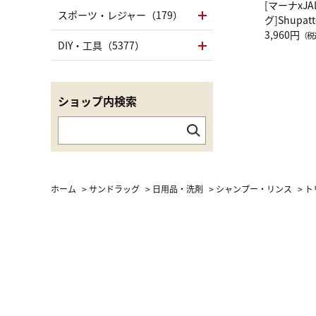
[マーナxJ
スポーツ・レジャー（179）
グ]Shup
グ Drop 
3,960円
（税
DIY・工具（5377）
（LC）ス
ショップ内検索
ホーム
>
サンドラッグ
>
日用品・洗剤
>
シャンプー・リンス
>
ト