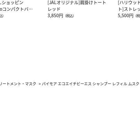
ALショッピン
[JALオリジナル]肩掛けトート
[ハリウッ
attoコンパクトバッ
レッド
ト]ストレ
JAL客室乗務員
3,850円
ーネック別
5,500円
込）
（税込）
（税
カーフ柄
リートメント・マスク
>
パイモア エコエイチビーエス シャンプー レフィル ムスク 1