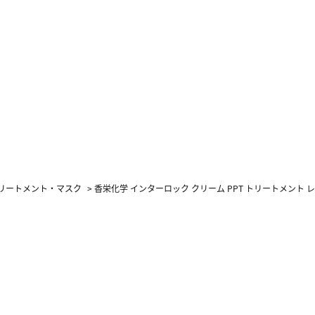
リートメント・マスク
>
香栄化学 インターロック クリーム PPT トリートメント レフィ