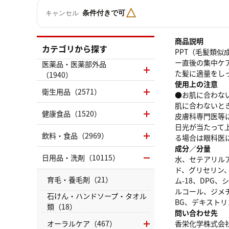
△
条件付きで可
キャンセル
商品説明
カテゴリから探す
PPT（毛髪類
ー直後の集中ケ
医薬品・医薬部外品
た髪に適量をし
（1940）
使用上の注意
衛生用品（2571）
●お肌に合わな
肌に合わないと
健康食品（1520）
皮膚科専門医等に
日光が当たって
飲料・食品（2969）
る場合は眼科医
成分／分量
日用品・洗剤（10115）
水、セテアリル
ド、グリセリン
育毛・養毛剤（21）
ム-18、DP
ルコール、ジメ
石けん・ハンドソープ・タオル
BG、デキスト
類（18）
問い合わせ先
オーラルケア（467）
香栄化学株式会社 0