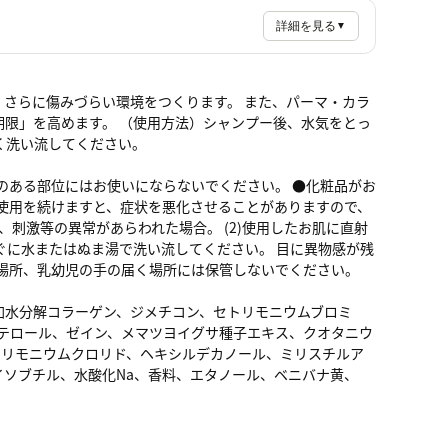
詳細を見る
▼
、さらに傷みづらい環境をつくります。 また、パーマ・カラ
限」を高めます。 （使用方法）シャンプー後、水気をとっ
く洗い流してください。
のある部位にはお使いにならないでください。 ●化粧品がお
使用を続けますと、症状を悪化させることがありますので、
、刺激等の異常があらわれた場合。 (2)使用したお肌に直射
ぐに水またはぬま湯で洗い流してください。 目に異物感が残
場所、乳幼児の手の届く場所には保管しないでください。
加水分解コラーゲン、ジメチコン、セトリモニウムブロミ
ステロール、ゼイン、メマツヨイグサ種子エキス、クオタニウ
トリモニウムクロリド、ヘキシルデカノール、ミリスチルア
ソブチル、水酸化Na、香料、エタノール、ベニバナ黄、