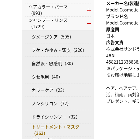
メーカー名(製造
ヘアカラー・パーマ
Model Cosmet
（993）
ブランド名
シャンプー・リンス
Model Cosmet
（1729）
原産国
日本
ダメージケア（595）
広告文責
株式会社サンドラッグ
フケ・かゆみ・頭皮（220）
JAN
4582112338838
自然派・敏感肌（80）
※パッケージ・
※お届け地域に
クセ毛用（40）
ヘア、ヘアケア
カラーケア（23）
活、梅雨、雨対
プレゼント、ギ
ノンシリコン（72）
ドライシャンプー（32）
トリートメント・マスク
（363）