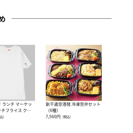
め
JAL特製
レー 200
10,800円
（
ド ランチ マーケッ
新千歳空港発 冷凍空弁セット
ッチフライス クル
（6種）
注半袖Ｔシャツ
7,560円
込）
（税込）