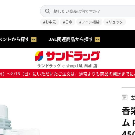
#お中元
#日傘
#ワイン福袋
#リュック
ベントから探す
JAL関連商品から探す
8/10（月）～8/16（日）にいただいたご注文は、通常よりも商品の発送
サ
香
ム
45