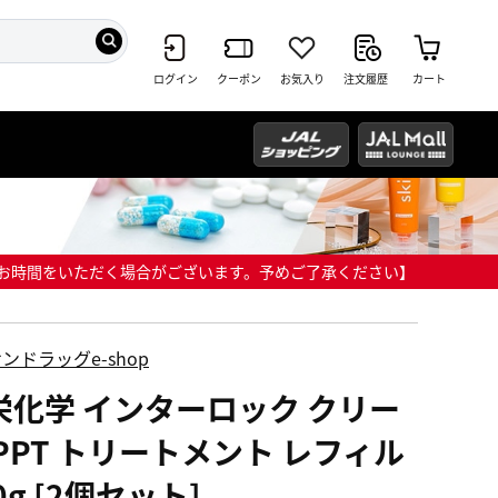
ログイン
クーポン
お気入り
注文履歴
カート
までにお時間をいただく場合がございます。予めご了承ください】
ンドラッグe-shop
栄化学 インターロック クリー
 PPT トリートメント レフィル
0g [2個セット]