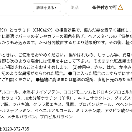
△
条件付きで可
返品
詳細を見る
▼
似成分）とセラミド（CMC成分）の相乗効果で、傷んだ髪を素早く補修し
アに最適でパーマのダレやカラーの褪色を防ぎ、ヘアスタイルの「賞美期
っかりもみ込みます。2～3分間放置するとより効果的です。その後、軽
いときは、ご使用をおやめください。 傷やはれもの、しっしん等、異常
き即ち次のような場合には使用を中止して下さい。 そのまま化粧品類の
ご相談されることをおすすめします。 (1)使用中、赤味、はれ、かゆみ
上記のような異常があらわれた場合。 ●目に入った場合はこすらずにす
にご相談ください。 ●極端に高温または低温の場所、直射日光のあたる
アルコール、水添ポリイソブテン、ココジモニウムヒドロキシプロピル
、セラミド3、加水分解ケラチン（羊毛）、γ-ドコサラクトン、ダイズ
G、シア脂、ツバキ油、クララ根エキス、乳酸、プロパンジオール、ベヘン
チルステアラミン、ベヘニルアルコール、ミリスチン酸、アジピン酸ジイ
リン、メチルパラベン、プロピルパラベン
120-372-735