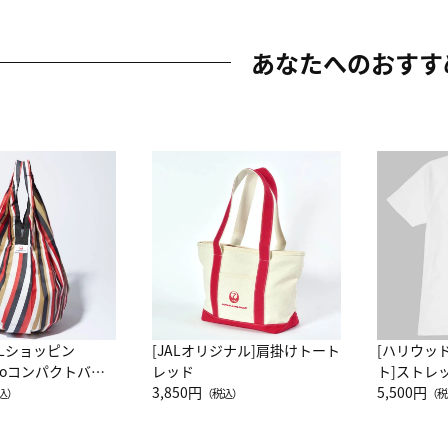
あなたへのおすす
ALショッピン
[JALオリジナル]肩掛けトート
[ハリウッ
attoコンパクトバッ
レッド
ト]ストレ
JAL客室乗務員
3,850円
ーネック別
5,500円
込）
（税込）
（税
カーフ柄