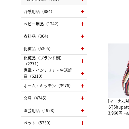
介護用品（884）
ベビー用品（1242）
衣料品（364）
化粧品（5305）
化粧品（ブランド別）
（2271）
家電・インテリア・生活雑
貨（6210）
ホーム・キッチン（3976）
文具（4745）
[マーナxJ
グ]Shup
園芸用品（1928）
グ Drop 
3,960円
（税
（LC）ス
ペット（5730）