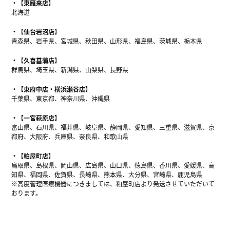
【東雁来店】
北海道
【仙台岩沼店】
青森県、岩手県、宮城県、秋田県、山形県、福島県、茨城県、栃木県
【久喜菖蒲店】
群馬県、埼玉県、新潟県、山梨県、長野県
【東府中店・横浜瀬谷店】
千葉県、東京都、神奈川県、沖縄県
【一宮萩原店】
富山県、石川県、福井県、岐阜県、静岡県、愛知県、三重県、滋賀県、京
都府、大阪府、兵庫県、奈良県、和歌山県
【粕屋町店】
鳥取県、島根県、岡山県、広島県、山口県、徳島県、香川県、愛媛県、高
知県、福岡県、佐賀県、長崎県、熊本県、大分県、宮崎県、鹿児島県
※高度管理医療機器につきましては、粕屋町店より発送させていただいて
おります。