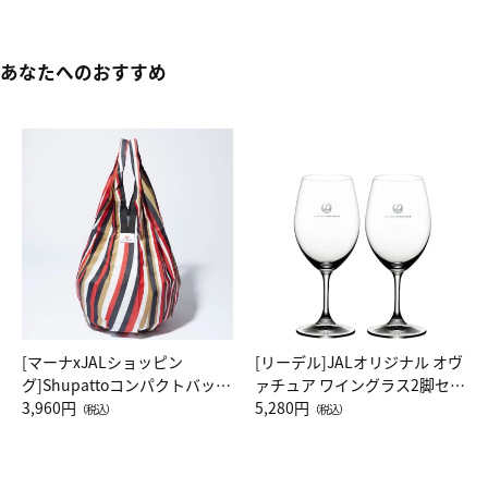
あなたへのおすすめ
[マーナxJALショッピン
[リーデル]JALオリジナル オヴ
グ]Shupattoコンパクトバッグ
ァチュア ワイングラス2脚セッ
Drop JAL客室乗務員（LC）ス
3,960円
ト（レッドワイン）
5,280円
（税込）
（税込）
カーフ柄