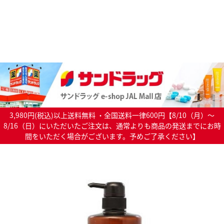
3,980円(税込)以上送料無料 ・全国送料一律600円【8/10（月）～
8/16（日）にいただいたご注文は、通常よりも商品の発送までにお時
間をいただく場合がございます。予めご了承ください】