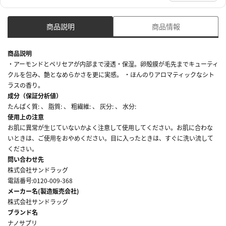
商品説明
商品情報
商品説明
・アーモンドとペリセアが内部まで浸透・保湿。卵殻膜が毛先までキューティ
クルを包み、艶となめらかさを更に実感。 ・ほんのりアロマティックなシト
ラスの香り。
成分（保証分析値）
たんぱく質: 、 脂質: 、 粗繊維: 、 灰分: 、 水分:
使用上の注意
お肌に異常が生じていないかよく注意して使用してください。お肌に合わな
いときは、ご使用をおやめください。目に入ったときは、すぐに洗い流して
ください。
問い合わせ先
株式会社サンドラッグ
電話番号:0120-009-368
メーカー名(製造販売会社)
株式会社サンドラッグ
ブランド名
ナノサプリ