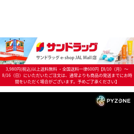
3,980円(税込)以上送料無料 ・全国送料一律600円【8/10（月）～
8/16（日）にいただいたご注文は、通常よりも商品の発送までにお時
間をいただく場合がございます。予めご了承ください】