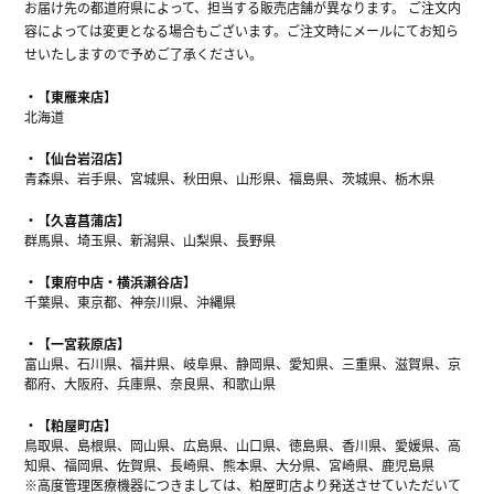
お届け先の都道府県によって、担当する販売店舗が異なります。 ご注文内
容によっては変更となる場合もございます。ご注文時にメールにてお知ら
せいたしますので予めご了承ください。
【東雁来店】
北海道
【仙台岩沼店】
青森県、岩手県、宮城県、秋田県、山形県、福島県、茨城県、栃木県
【久喜菖蒲店】
群馬県、埼玉県、新潟県、山梨県、長野県
【東府中店・横浜瀬谷店】
千葉県、東京都、神奈川県、沖縄県
【一宮萩原店】
富山県、石川県、福井県、岐阜県、静岡県、愛知県、三重県、滋賀県、京
都府、大阪府、兵庫県、奈良県、和歌山県
【粕屋町店】
鳥取県、島根県、岡山県、広島県、山口県、徳島県、香川県、愛媛県、高
知県、福岡県、佐賀県、長崎県、熊本県、大分県、宮崎県、鹿児島県
※高度管理医療機器につきましては、粕屋町店より発送させていただいて