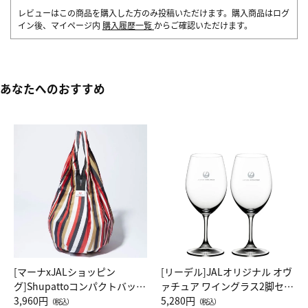
レビューはこの商品を購入した方のみ投稿いただけます。購入商品はログ
イン後、マイページ内
購入履歴一覧
からご確認いただけます。
あなたへのおすすめ
[マーナxJALショッピン
[リーデル]JALオリジナル オヴ
グ]Shupattoコンパクトバッグ
ァチュア ワイングラス2脚セッ
Drop JAL客室乗務員（LC）ス
3,960円
ト（レッドワイン）
5,280円
（税込）
（税込）