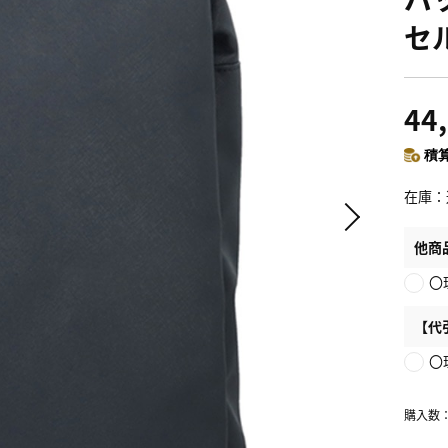
セ
44
積算
在庫
他商
〇
【代
〇
購入数