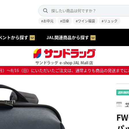
#お中元
#日傘
#ワイン福袋
#リュック
ベントから探す
JAL関連商品から探す
8/10（月）～8/16（日）にいただいたご注文は、通常よりも商品の発送
サ
FW
パ