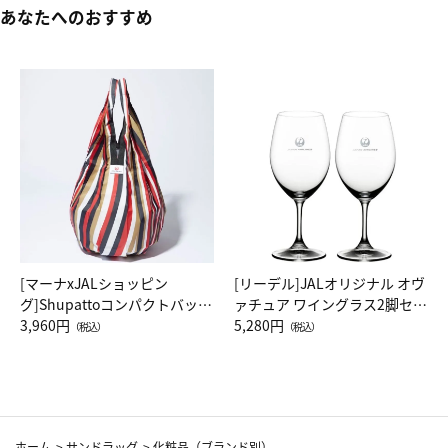
あなたへのおすすめ
[マーナxJALショッピン
[リーデル]JALオリジナル オヴ
グ]Shupattoコンパクトバッグ
ァチュア ワイングラス2脚セッ
Drop JAL客室乗務員（LC）ス
3,960円
ト（レッドワイン）
5,280円
（税込）
（税込）
カーフ柄
ホーム
>
サンドラッグ
>
化粧品（ブランド別）