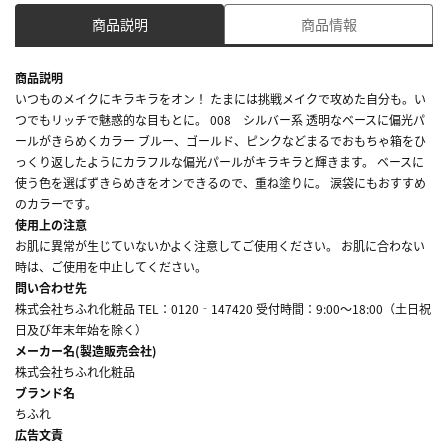
商品説明
商品情報
商品説明
いつものメイクにキラキラをオン！ たまには挑戦メイクで攻めた自分も。い
つでもリッチで魅惑的な目もとに。 008 シルバー系 透明なベースに偏光パ
ールがきらめくカラー ブルー、ゴールド、ピンクなどまるでおもちゃ箱をひ
っくり返したようにカラフルな偏光パールがキラキラと輝きます。 ベースに
使う色を選ばずきらめきをオンできるので、重ね塗りに。 涙袋にもおすすめ
のカラーです。
使用上の注意
お肌に異常が生じていないかよく注意してご使用ください。 お肌に合わない
時は、ご使用を中止してください。
問い合わせ先
株式会社ちふれ化粧品 TEL：0120‐147420 受付時間：9:00～18:00（土日祝
日及び年末年始を除く）
メーカー名(製造販売会社)
株式会社ちふれ化粧品
ブランド名
ちふれ
広告文責