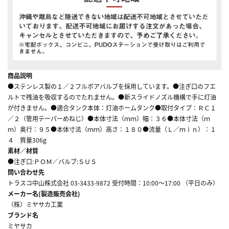
商品説明
●ステンレス製の１／２フルボアバルブを採用しています。●注ぎ口のフエ
ルトで残油を吸収するのでたれません。●新スライドノズル機構で手に灯油
が付きません。●適合タンク本体：灯油ホームタンク●取付タイプ：ＲＣ１
／２（管用テーパーめねじ）●本体寸法（ｍｍ）幅：３６●本体寸法（ｍ
ｍ）奥行：９５●本体寸法（ｍｍ）高さ：１８０●流量（Ｌ／ｍｉｎ）：１
４ 質量306g
素材／材質
●注ぎ口:ＰＯＭ／バルブ:ＳＵＳ
問い合わせ先
トラスコ中山株式会社 03-3433-9872 受付時間：10:00～17:00 （平日のみ）
メーカー名(製造販売会社)
（株）ミヤサカ工業
ブランド名
ミヤサカ