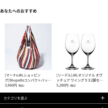
あなたへのおすすめ
[マーナxJALショッピン
[リーデル]JALオリジナル オヴ
グ]Shupattoコンパクトバッグ
ァチュア ワイングラス2脚セッ
Drop JAL客室乗務員（LC）ス
3,960円
ト（レッドワイン）
5,280円
（税込）
（税込）
カーフ柄
カテゴリを選ぶ