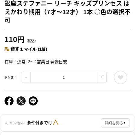
銀座ステファニー リーチ キッズプリンセス は
えかわり期用（7才～12才） 1本 ○色の選択不
可
110円
（税込）
積算 1 マイル (1倍)
在庫
通常: 2～4営業日 発送目安
購入数：
△
条件付きで可
キャンセル
詳細を見る
▼