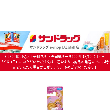
3,980円(税込)以上送料無料 ・全国送料一律600円【8/10（月）～
8/16（日）にいただいたご注文は、通常よりも商品の発送までにお時
間をいただく場合がございます。予めご了承ください】