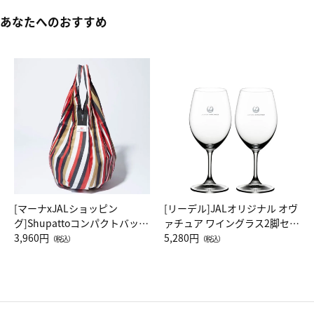
あなたへのおすすめ
[マーナxJALショッピン
[リーデル]JALオリジナル オヴ
グ]Shupattoコンパクトバッグ
ァチュア ワイングラス2脚セッ
Drop JAL客室乗務員（LC）ス
3,960円
ト（レッドワイン）
5,280円
（税込）
（税込）
カーフ柄