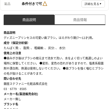
△
条件付きで可
返品
詳細を見る
▼
商品説明
商品情報
商品説明
ディズニープリンセスの可愛い歯ブラシ。はえがわり期(7～12才)用。
成分（保証分析値）
たんぱく質: 、 脂質: 、 粗繊維: 、 灰分: 、 水分:
使用上の注意
●歯みがき後はブラシの根元まで流水で洗い、水をよく切って風通しのよい
場所に保管してください。 ●変形、変色の恐れがありますので、塩素系殺菌
剤や漂白剤、熱湯は使用しないでください。 ●歯ブラシを強く噛むとブラシ
の毛が抜けることがあります。
問い合わせ先
銀座ステファニー化粧品株式会社
03‐6779‐8585
メーカー名(製造販売会社)
メーカー無し
ブランド名