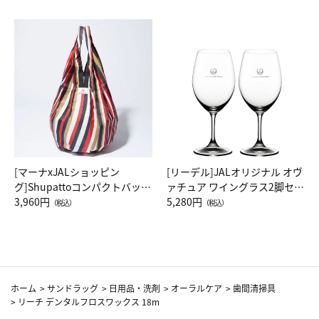
[マーナxJALショッピン
[リーデル]JALオリジナル オヴ
グ]Shupattoコンパクトバッグ
ァチュア ワイングラス2脚セッ
Drop JAL客室乗務員（LC）ス
3,960円
ト（レッドワイン）
5,280円
（税込）
（税込）
カーフ柄
ホーム
>
サンドラッグ
>
日用品・洗剤
>
オーラルケア
>
歯間清掃具
>
リーチ デンタルフロスワックス 18m