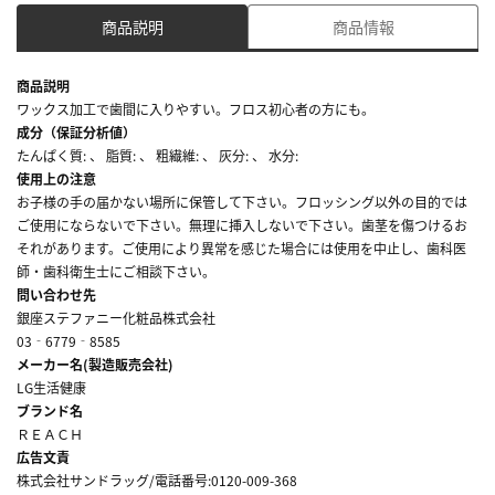
商品説明
商品情報
商品説明
ワックス加工で歯間に入りやすい。フロス初心者の方にも。
成分（保証分析値）
たんぱく質: 、 脂質: 、 粗繊維: 、 灰分: 、 水分:
使用上の注意
お子様の手の届かない場所に保管して下さい。フロッシング以外の目的では
ご使用にならないで下さい。無理に挿入しないで下さい。歯茎を傷つけるお
それがあります。ご使用により異常を感じた場合には使用を中止し、歯科医
師・歯科衛生士にご相談下さい。
問い合わせ先
銀座ステファニー化粧品株式会社
03‐6779‐8585
メーカー名(製造販売会社)
LG生活健康
ブランド名
ＲＥＡＣＨ
広告文責
株式会社サンドラッグ/電話番号:0120-009-368