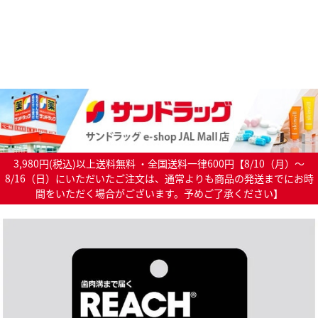
3,980円(税込)以上送料無料 ・全国送料一律600円【8/10（月）～
8/16（日）にいただいたご注文は、通常よりも商品の発送までにお時
間をいただく場合がございます。予めご了承ください】