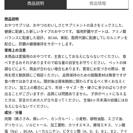
商品説明
商品情報
商品説明
おやつサプリは、おやつのおいしさとサプリメントの良さをミックスした、
健康に配慮した新しいタイプのおやつです。 猫用肝臓サポートは、アミノ酸
バランスに配慮した設計。 BCAA、亜鉛、脂質代謝に配慮してL-カルニチンを
配合し、肝臓の健康維持をサポートします。
使用上の注意
本商品は愛猫用のおやつです。主食としてお与えにならないでください。 食
べすぎるおそれがありますので給与量の目安をお守りください。 ペットの体
調などにより、商品が合わない場合もあります。異常にお気づきの際は、使
用を控え獣医師にご相談ください。 品質保持のための脱酸素材は無害ですが
食べ物ではありません。開封後は賞味期限に関わらずなるべく早くお与えく
ださい。 加工上の都合により、形状・サイズ・色・硬さに多少のばらつきが
出ることがございますが、品質には問題ありません。 子供がペットに与える
ときは、安全のため大人が立ち会ってください。 生後6ヶ月未満の幼猫にはお
与えにならないでください。
成分／分量
肉類（鶏ささみ、鶏レバー、カンガルー）、小麦粉、植物油脂、エゴマ油、
グリセリン、ソルビトール、加工澱粉、カツオエキス、酵母エキス、リン酸
塩（Na）、BCAA、Lーカルニチン、ビタミン類（A、D、E、B１、B２、ナイ