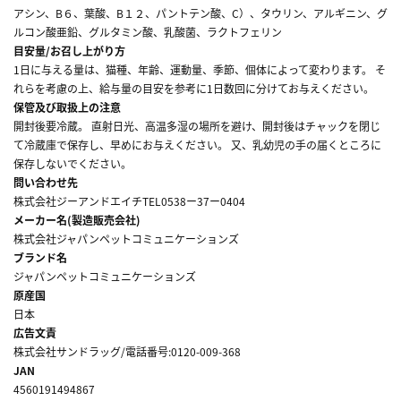
アシン、B６、葉酸、B１２、パントテン酸、C）、タウリン、アルギニン、グ
ルコン酸亜鉛、グルタミン酸、乳酸菌、ラクトフェリン
目安量/お召し上がり方
1日に与える量は、猫種、年齢、運動量、季節、個体によって変わります。 そ
れらを考慮の上、給与量の目安を参考に1日数回に分けてお与えください。
保管及び取扱上の注意
開封後要冷蔵。 直射日光、高温多湿の場所を避け、開封後はチャックを閉じ
て冷蔵庫で保存し、早めにお与えください。 又、乳幼児の手の届くところに
保存しないでください。
問い合わせ先
株式会社ジーアンドエイチTEL0538ー37ー0404
メーカー名(製造販売会社)
株式会社ジャパンペットコミュニケーションズ
ブランド名
ジャパンペットコミュニケーションズ
原産国
日本
広告文責
株式会社サンドラッグ/電話番号:0120-009-368
JAN
4560191494867