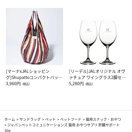
[マーナxJALショッピン
[リーデル]JALオリジナル オヴ
グ]Shupattoコンパクトバッグ
ァチュア ワイングラス2脚セッ
Drop JAL客室乗務員（LC）ス
3,960円
ト（レッドワイン）
5,280円
（税込）
（税込）
カーフ柄
ホーム
>
サンドラッグ
>
ペット
>
ペットフード
>
猫用スナック・おやつ
>
ジャパンペットコミュニケーションズ 猫用 おやつサプリ 肝臓サポート
30g