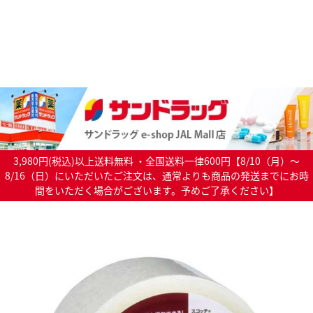
3,980円(税込)以上送料無料 ・全国送料一律600円【8/10（月）～
8/16（日）にいただいたご注文は、通常よりも商品の発送までにお時
間をいただく場合がございます。予めご了承ください】