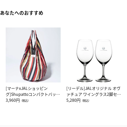
あなたへのおすすめ
[マーナxJALショッピン
[リーデル]JALオリジナル オヴ
グ]Shupattoコンパクトバッグ
ァチュア ワイングラス2脚セッ
Drop JAL客室乗務員（LC）ス
3,960円
ト（レッドワイン）
5,280円
（税込）
（税込）
カーフ柄