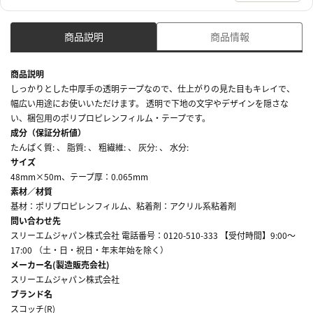
商品説明
商品情報
商品説明
しっかりとした中厚手の透明テープなので、仕上がりの見た目もキレイで、
幅広い用途にお使いいただけます。 透明で下地の文字やデザインを隠さな
い、梱包用のポリプロピレンフィルム・テープです。
成分（保証分析値）
たんぱく質: 、 脂質: 、 粗繊維: 、 灰分: 、 水分:
サイズ
48mm×50m、テープ厚：0.065mm
素材／材質
基材：ポリプロピレンフィルム、粘着剤：アクリル系粘着剤
問い合わせ先
スリーエムジャパン株式会社 電話番号：0120-510-333 【受付時間】9:00～
17:00 （土・日・祝日・年末年始を除く）
メーカー名(製造販売会社)
スリーエムジャパン株式会社
ブランド名
スコッチ(R)