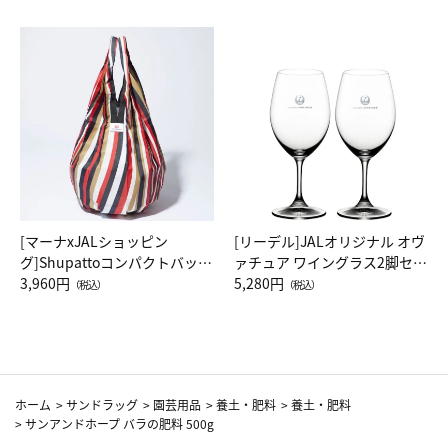
[マーナxJALショッピン
[リーデル]JALオリジナル オヴ
グ]Shupattoコンパクトバッグ
ァチュア ワイングラス2脚セッ
Drop JAL客室乗務員（LC）ス
3,960円
ト（レッドワイン）
5,280円
（税込）
（税込）
カーフ柄
ホーム
>
サンドラッグ
>
園芸用品
>
養土・肥料
>
養土・肥料
>
サンアンドホープ バラの肥料 500g