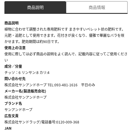
商品説明
商品情報
商品説明
植物に合わせて調整された専用肥料です まきやすいペレット状の肥料です。
元肥・追肥として使用できます。花付きが良くなり、優雅で華麗なバラを咲
かせます。肥効期間は約90日です。
使用上の注意
使用に際しては必ず商品の説明をよく読んで、記載内容に従ってご使用くださ
い
成分／分量
チッソ：6 リンサン:8 カリ:4
問い合わせ先
株式会社サンアンドホープ TEL:093-481-1616 平日のみ
メーカー名(製造販売会社)
株式会社サンアンドホープ
ブランド名
サンアンドホープ
広告文責
株式会社サンドラッグ/電話番号:0120-009-368
JAN