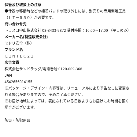
保管及び取扱上の注意
●什器の移動時などの接着パッドの取り外しには、別売りの専用剥離工具
（ＬＴ－５５０）が必要です。
問い合わせ先
トラスコ中山株式会社 03-3433-9872 受付時間：10:00～17:00 （平日のみ）
メーカー名(製造販売会社)
ミドリ安全（株）
ブランド名
ＬＩＮＴＥＣ２１
広告文責
株式会社サンドラッグ/電話番号:0120-009-368
JAN
4542656014155
※パッケージ・デザイン・内容等は、リニューアルにより予告なしに変更さ
れる場合がありますので、予めご了承ください。
※お届け地域によっては、表記されている日数よりもお届けにお時間を頂く
場合がございます。
防災・防犯用品