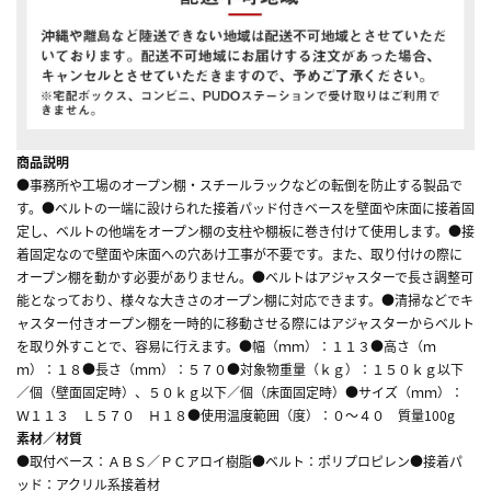
商品説明
●事務所や工場のオープン棚・スチールラックなどの転倒を防止する製品で
す。●ベルトの一端に設けられた接着パッド付きベースを壁面や床面に接着固
定し、ベルトの他端をオープン棚の支柱や棚板に巻き付けて使用します。●接
着固定なので壁面や床面への穴あけ工事が不要です。また、取り付けの際に
オープン棚を動かす必要がありません。●ベルトはアジャスターで長さ調整可
能となっており、様々な大きさのオープン棚に対応できます。●清掃などでキ
ャスター付きオープン棚を一時的に移動させる際にはアジャスターからベルト
を取り外すことで、容易に行えます。●幅（ｍｍ）：１１３●高さ（ｍ
ｍ）：１８●長さ（ｍｍ）：５７０●対象物重量（ｋｇ）：１５０ｋｇ以下
／個（壁面固定時）、５０ｋｇ以下／個（床面固定時）●サイズ（ｍｍ）：
Ｗ１１３ Ｌ５７０ Ｈ１８●使用温度範囲（度）：０～４０ 質量100g
素材／材質
●取付ベース：ＡＢＳ／ＰＣアロイ樹脂●ベルト：ポリプロピレン●接着パ
ッド：アクリル系接着材