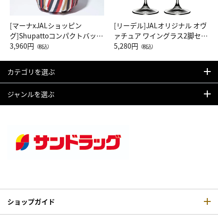
[マーナxJALショッピン
[リーデル]JALオリジナル オヴ
グ]Shupattoコンパクトバッグ
ァチュア ワイングラス2脚セッ
Drop JAL客室乗務員（LC）ス
3,960円
ト（レッドワイン）
5,280円
（税込）
（税込）
カーフ柄
カテゴリを選ぶ
ジャンルを選ぶ
ショップガイド