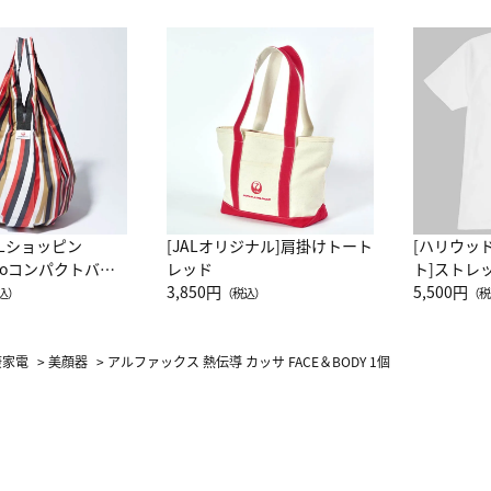
ALショッピン
[JALオリジナル]肩掛けトート
[ハリウッ
attoコンパクトバッ
レッド
ト]ストレ
JAL客室乗務員
3,850円
ーネック別
5,500円
込）
（税込）
（税
カーフ柄
康家電
>
美顔器
>
アルファックス 熱伝導 カッサ FACE＆BODY 1個