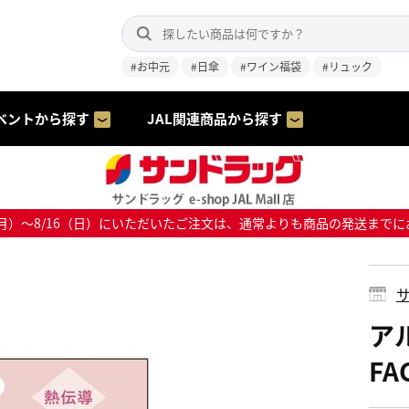
#お中元
#日傘
#ワイン福袋
#リュック
ベントから探す
JAL関連商品から探す
8/10（月）～8/16（日）にいただいたご注文は、通常よりも商品の発送
サ
ア
FA