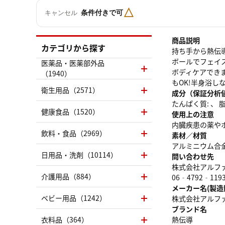
△
条件付きで可
キャンセル
商品説明
カテゴリから探す
持ち手から熱伝
ボールでフェイ
医薬品・医薬部外品
ボディケアでき
（1940）
もOK!半身浴
衛生用品（2571）
成分（保証分析
たんぱく質: 、 脂質
健康食品（1520）
使用上の注意
内臓疾患の薬や
飲料・食品（2969）
素材／材質
アルミニウム合
日用品・洗剤（10114）
問い合わせ先
株式会社アルフ
介護用品（884）
06‐4792‐119
メーカー名(製造
ベビー用品（1242）
株式会社アルフ
ブランド名
衣料品（364）
熱伝導