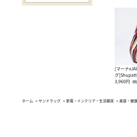
[マーナxJ
グ]Shup
グ Drop 
3,960円
（税
（LC）ス
ホーム
>
サンドラッグ
>
家電・インテリア・生活雑貨
>
美容・健