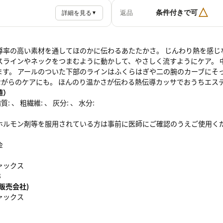
△
条件付きで可
返品
詳細を見る
▼
導率の高い素材を通してほのかに伝わるあたたかさ。 じんわり熱を感じ
スラインやネックをつまむように動かして、やさしく流すようにケア。 
ます。 アールのついた下部のラインはふくらはぎや二の腕のカーブにそ
しながらのケアにも。 ほんのり温かさが伝わる熱伝導カッサでおうちエス
値）
: 、 粗繊維: 、 灰分: 、 水分:
ホルモン剤等を服用されている方は事前に医師にご確認のうえご使用く
金
ァックス
3
販売会社)
ァックス