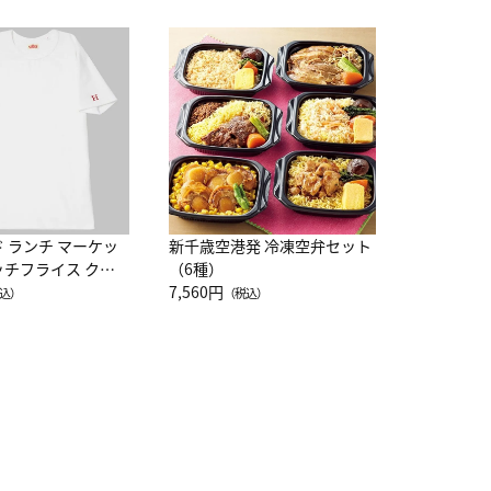
JAL特製
レー 200
10,800円
（
ド ランチ マーケッ
新千歳空港発 冷凍空弁セット
ッチフライス クル
（6種）
注半袖Ｔシャツ
7,560円
込）
（税込）