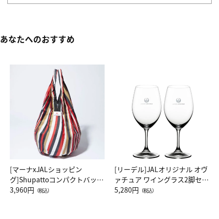
あなたへのおすすめ
[マーナxJALショッピン
[リーデル]JALオリジナル オヴ
グ]Shupattoコンパクトバッグ
ァチュア ワイングラス2脚セッ
Drop JAL客室乗務員（LC）ス
3,960円
ト（レッドワイン）
5,280円
（税込）
（税込）
カーフ柄