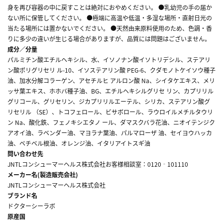
身を再び容器の中に戻すことは絶対におやめください。 ●乳幼児の手の届か
ない所に保管してください。 ●極端に高温や低温・多湿な場所・直射日光の
当たる場所には置かないでください。 ●天然由来原料使用のため、色調・香
りに多少の違いが生じる場合がありますが、品質には問題はございません。
成分／分量
パルミチン酸エチルヘキシル、水、イソノナン酸イソトリデシル、ステアリ
ン酸ポリグリセリ ル-10、イソステアリン酸 PEG-6、クダモノトケイソウ種子
油、加水分解コラーゲン、アセチルヒ アルロン酸 Na、シイタケエキス、メリ
ッサ葉エキス、ホホバ種子油、BG、エチルヘキシルグリセ リン、カプリリル
グリコール、グリセリン、ジカプリリルエーテル、シリカ、ステアリン酸グ
リセリル （SE）、トコフェロール、ビサボロール、ラウロイルメチルタウリ
ン Na、酸化鉄、フェノキシエタノ ール、ダマスクバラ花油、ニオイテンジク
アオイ油、ラベンダー油、マヨラナ葉油、パルマローザ 油、セイヨウハッカ
油、ベチベル根油、オレンジ油、イタリアイトスギ油
問い合わせ先
JNTLコンシューマーヘルス株式会社お客様相談室：0120‐101110
メーカー名(製造販売会社)
JNTLコンシューマーヘルス株式会社
ブランド名
ドクターシーラボ
原産国