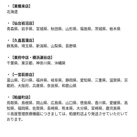
【東雁来店】
北海道
【仙台岩沼店】
青森県、岩手県、宮城県、秋田県、山形県、福島県、茨城県、栃木県
【久喜菖蒲店】
群馬県、埼玉県、新潟県、山梨県、長野県
【東府中店・横浜瀬谷店】
千葉県、東京都、神奈川県、沖縄県
【一宮萩原店】
富山県、石川県、福井県、岐阜県、静岡県、愛知県、三重県、滋賀県、京
都府、大阪府、兵庫県、奈良県、和歌山県
【粕屋町店】
鳥取県、島根県、岡山県、広島県、山口県、徳島県、香川県、愛媛県、高
知県、福岡県、佐賀県、長崎県、熊本県、大分県、宮崎県、鹿児島県
※高度管理医療機器につきましては、粕屋町店より発送させていただいて
おります。