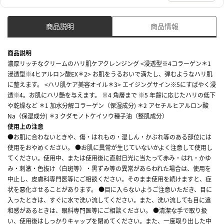
商品説明
商品情報
商品説明
濃厚リッチなクリームのハリ肌ケアクレンジング <浸透型※4コラーゲン＊1
浸透型※4ヒアルロン酸EX＊2> お肌をうるおいで満たし、弾むようなハリ肌
に整えます。 <ハリ肌ケア美容オイル＊3> エイジングサイン※5にすばやく浸
透※4。お肌にハリ艶を与えます。 ※4 角層まで ※5 年齢に応じたハリの低下
や乾燥など ＊1 加水分解コラーゲン（保湿成分) ＊2 アセチルヒアルロン酸
Na（保湿成分) ＊3 クダモノトケイソウ種子油（整肌成分）
使用上の注意
●お肌に合わないときや、傷・はれもの・湿しん・かぶれ等のある部位には
使用をおやめください。 ●お肌に異常が生じていないかよく注意して使用し
てください。使用中、または使用後に直射日光に当たって赤み・はれ・かゆ
み・刺激・色抜け（白斑等）・黒ずみ等の異常があらわれた場合は、使用を
中止し、皮膚科専門医等にご相談ください。そのまま使用を続けますと、症
状を悪化させることがあります。 ●目に入らないようご注意いただき、目に
入ったときは、すぐに水で洗い流してください。また、洗い流しても目に違
和感があるときは、眼科専門医等にご相談ください。 ●清潔な手で取り扱
い、使用後はしっかりキャップを閉めてください。また、一度取り出した中