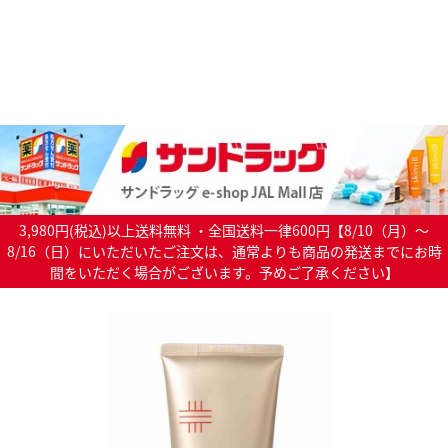
3,980円(税込)以上送料無料 ・全国送料一律600円【8/10（月）～
8/16（日）にいただいたご注文は、通常よりも商品の発送までにお時
間をいただく場合がございます。予めご了承ください】