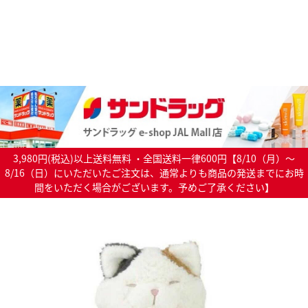
3,980円(税込)以上送料無料 ・全国送料一律600円【8/10（月）～
8/16（日）にいただいたご注文は、通常よりも商品の発送までにお時
間をいただく場合がございます。予めご了承ください】