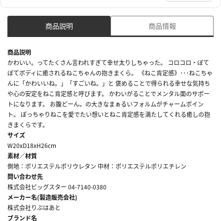
商品説明
商品情報
商品説明
かわいい。ってたくさん言われすぎて幸せ太りしちゃった。 コロコロ・ぽて
ぽてボディに癒されるねこちゃんの抱きまくら。 《ねこ肯定感》･･･ねこちゃ
んに「かわいいね。」「すごいね。」と 褒めることで得られる幸せな気持ち
や心の安定をねこ肯定感と呼びます。 かわいがることでメンタル面のサポー
トになります。 お腹どーん。の大きなまぁるいフォルムがチャームポイン
ト。 ぽっちゃりねこを愛でたい想いとねこ肯定感を満たしてくれる癒しの抱
きまくらです。
サイズ
W20xD18xH26cm
素材／材質
側地：ポリエステルポリウレタン 中材：ポリエステルポリエチレン
問い合わせ先
株式会社ビッグスター 04-7140-0380
メーカー名(製造販売会社)
株式会社りぶはあと
ブランド名