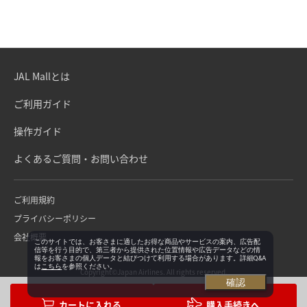
JAL Mallとは
ご利用ガイド
操作ガイド
よくあるご質問・お問い合わせ
ご利用規約
プライバシーポリシー
会社概要
このサイトでは、お客さまに適したお得な商品やサービスの案内、広告配
信等を行う目的で、第三者から提供された位置情報や広告データなどの情
報をお客さまの個人データと結びつけて利用する場合があります。詳細Q&A
は
こちら
を参照ください。
Copyright©Japan Airlines. All rights reserved.
確認
購入手続きへ