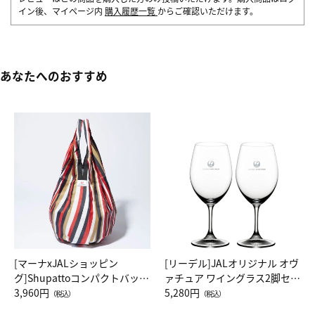
イン後、マイページ内
購入履歴一覧
からご確認いただけます。
あなたへのおすすめ
[マーナxJALショッピン
[リーデル]JALオリジナル オヴ
グ]Shupattoコンパクトバッグ
ァチュア ワイングラス2脚セッ
Drop JAL客室乗務員（LC）ス
3,960円
ト（レッドワイン）
5,280円
（税込）
（税込）
カーフ柄