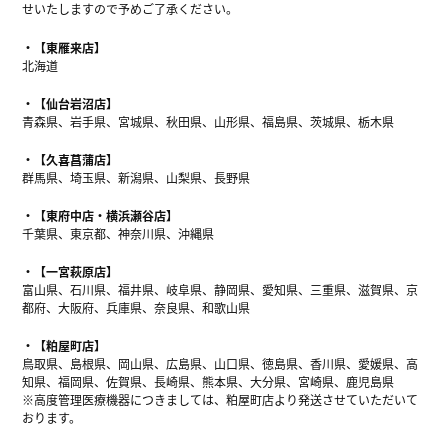
せいたしますので予めご了承ください。
【東雁来店】
北海道
【仙台岩沼店】
青森県、岩手県、宮城県、秋田県、山形県、福島県、茨城県、栃木県
【久喜菖蒲店】
群馬県、埼玉県、新潟県、山梨県、長野県
【東府中店・横浜瀬谷店】
千葉県、東京都、神奈川県、沖縄県
【一宮萩原店】
富山県、石川県、福井県、岐阜県、静岡県、愛知県、三重県、滋賀県、京
都府、大阪府、兵庫県、奈良県、和歌山県
【粕屋町店】
鳥取県、島根県、岡山県、広島県、山口県、徳島県、香川県、愛媛県、高
知県、福岡県、佐賀県、長崎県、熊本県、大分県、宮崎県、鹿児島県
※高度管理医療機器につきましては、粕屋町店より発送させていただいて
おります。