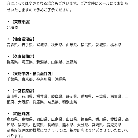
容によっては変更となる場合もございます。ご注文時にメールにてお知ら
せいたしますので予めご了承ください。
【東雁来店】
北海道
【仙台岩沼店】
青森県、岩手県、宮城県、秋田県、山形県、福島県、茨城県、栃木県
【久喜菖蒲店】
群馬県、埼玉県、新潟県、山梨県、長野県
【東府中店・横浜瀬谷店】
千葉県、東京都、神奈川県、沖縄県
【一宮萩原店】
富山県、石川県、福井県、岐阜県、静岡県、愛知県、三重県、滋賀県、京
都府、大阪府、兵庫県、奈良県、和歌山県
【粕屋町店】
鳥取県、島根県、岡山県、広島県、山口県、徳島県、香川県、愛媛県、高
知県、福岡県、佐賀県、長崎県、熊本県、大分県、宮崎県、鹿児島県
※高度管理医療機器につきましては、粕屋町店より発送させていただいて
おります。