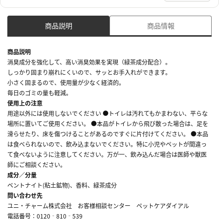
商品説明
商品情報
商品説明
消臭成分を強化して、高い消臭効果を実現（緑茶成分配合）。
しっかり固まり崩れにくいので、サッとお手入れができます。
小さく固まるので、使用量が少なく経済的。
毎日のゴミの量も軽減。
使用上の注意
用途以外には使用しないでください ●トイレは汚れてもかまわない、平らな
場所に置いてご使用ください。 ●本品がトイレから飛び散った場合は、足を
滑らせたり、床を傷つけることがあるのですぐに片付けてください。 ●本品
は食べられないので、飲み込まないでください。特に小児やペットが間違っ
て食べないように注意してください。万が一、飲み込んだ場合は医師や獣医
師にご相談ください。
成分／分量
ベントナイト(粘土鉱物)、香料、緑茶成分
問い合わせ先
ユニ・チャーム株式会社 お客様相談センター ペットケアダイアル
電話番号：0120‐810‐539