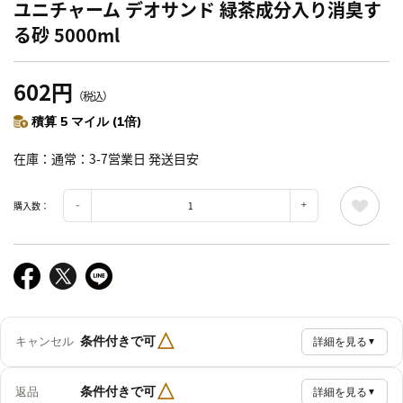
ユニチャーム デオサンド 緑茶成分入り消臭す
る砂 5000ml
602円
（税込）
積算 5 マイル (1倍)
在庫
通常：3-7営業日 発送目安
購入数：
△
条件付きで可
キャンセル
詳細を見る
▼
△
条件付きで可
返品
詳細を見る
▼