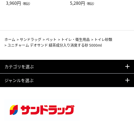
Drop JAL客室乗務員（LC）ス
3,960円
ト（レッドワイン）
5,280円
（税込）
（税込）
カーフ柄
ホーム
>
サンドラッグ
>
ペット
>
トイレ・衛生用品
>
トイレ砂類
>
ユニチャーム デオサンド 緑茶成分入り消臭する砂 5000ml
カテゴリを選ぶ
ジャンルを選ぶ