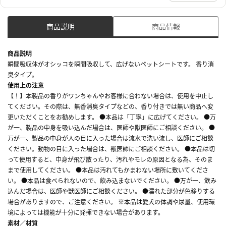
商品説明
商品情報
商品説明
瞬間吸収体がオシッコを瞬間吸収して、広げないペットシートです。 香り消
臭タイプ。
使用上の注意
【！】本製品の香りがワンちゃんやお客様に合わない場合は、使用を中止し
てください。その際は、無香消臭タイプなどの、香り付きでは無い商品へ変
更いただくことをお勧めします。 ●本品は「丁寧」に広げてください。 ●万
が一、製品の中身を吸い込んだ場合は、医師や獣医師にご相談ください。 ●
万が一、製品の中身が人の目に入った場合は流水で洗い流し、医師にご相談
ください。動物の目に入った場合は、獣医師にご相談ください。 ●本品は切
って使用すると、中身が飛び散ったり、汚れやモレの原因となる為、そのま
まで使用してください。 ●本品は汚れてもかまわない場所に敷いてくださ
い。 ●本品は食べられないので、飲み込まないでください。 ●万が一、飲み
込んだ場合は、医師や獣医師にご相談ください。 ●濡れた部分が色移りする
場合がありますので、ご注意ください。 ※本品は愛犬の体調や尿量、使用環
境によっては機能が十分に発揮できない場合があります。
素材／材質