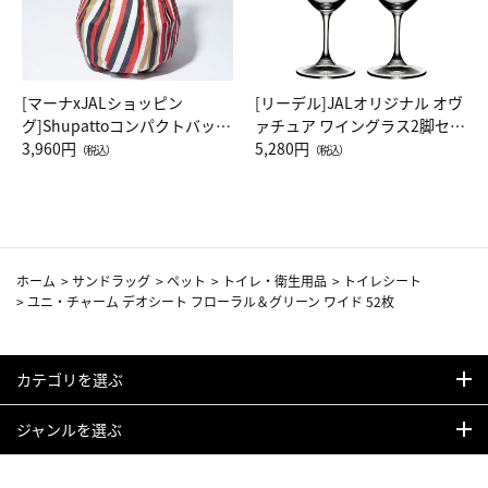
[マーナxJALショッピン
[リーデル]JALオリジナル オヴ
グ]Shupattoコンパクトバッグ
ァチュア ワイングラス2脚セッ
Drop JAL客室乗務員（LC）ス
3,960円
ト（レッドワイン）
5,280円
（税込）
（税込）
カーフ柄
ホーム
>
サンドラッグ
>
ペット
>
トイレ・衛生用品
>
トイレシート
>
ユニ・チャーム デオシート フローラル＆グリーン ワイド 52枚
カテゴリを選ぶ
ジャンルを選ぶ