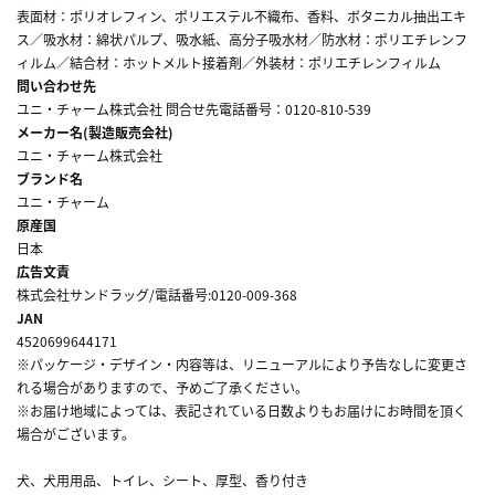
表面材：ポリオレフィン、ポリエステル不織布、香料、ボタニカル抽出エキ
ス／吸水材：綿状パルプ、吸水紙、高分子吸水材／防水材：ポリエチレンフ
ィルム／結合材：ホットメルト接着剤／外装材：ポリエチレンフィルム
問い合わせ先
ユニ・チャーム株式会社 問合せ先電話番号：0120-810-539
メーカー名(製造販売会社)
ユニ・チャーム株式会社
ブランド名
ユニ・チャーム
原産国
日本
広告文責
株式会社サンドラッグ/電話番号:0120-009-368
JAN
4520699644171
※パッケージ・デザイン・内容等は、リニューアルにより予告なしに変更さ
れる場合がありますので、予めご了承ください。
※お届け地域によっては、表記されている日数よりもお届けにお時間を頂く
場合がございます。
犬、犬用用品、トイレ、シート、厚型、香り付き