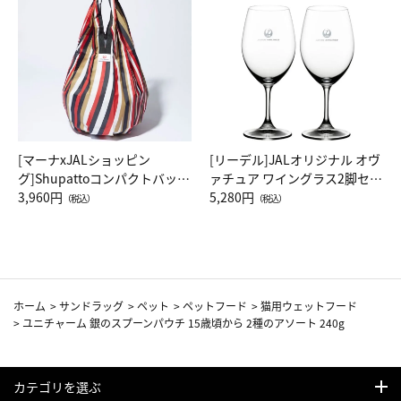
[マーナxJALショッピン
[リーデル]JALオリジナル オヴ
グ]Shupattoコンパクトバッグ
ァチュア ワイングラス2脚セッ
Drop JAL客室乗務員（LC）ス
3,960円
ト（レッドワイン）
5,280円
（税込）
（税込）
カーフ柄
ホーム
>
サンドラッグ
>
ペット
>
ペットフード
>
猫用ウェットフード
>
ユニチャーム 銀のスプーンパウチ 15歳頃から 2種のアソート 240g
カテゴリを選ぶ