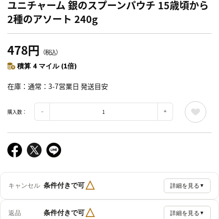
ユニチャーム 銀のスプーンパウチ 15歳頃から
2種のアソート 240g
478円
（税込）
積算 4 マイル (1倍)
在庫
通常：3-7営業日 発送目安
購入数：
△
条件付きで可
キャンセル
詳細を見る
▼
△
条件付きで可
返品
詳細を見る
▼