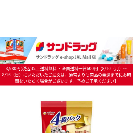
3,980円(税込)以上送料無料 ・全国送料一律600円【8/10（月）～
8/16（日）にいただいたご注文は、通常よりも商品の発送までにお時
間をいただく場合がございます。予めご了承ください】