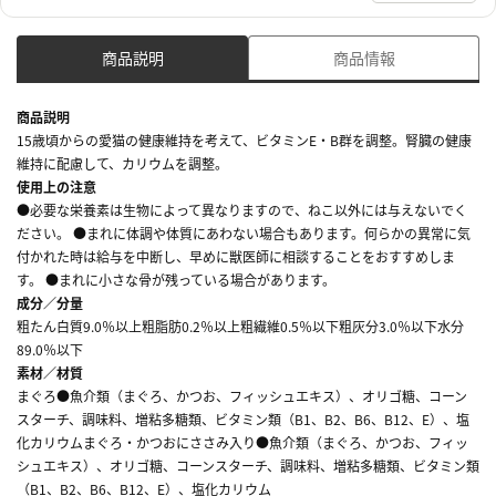
商品説明
商品情報
商品説明
15歳頃からの愛猫の健康維持を考えて、ビタミンE・B群を調整。腎臓の健康
維持に配慮して、カリウムを調整。
使用上の注意
●必要な栄養素は生物によって異なりますので、ねこ以外には与えないでく
ださい。 ●まれに体調や体質にあわない場合もあります。何らかの異常に気
付かれた時は給与を中断し、早めに獣医師に相談することをおすすめしま
す。 ●まれに小さな骨が残っている場合があります。
成分／分量
粗たん白質9.0％以上粗脂肪0.2％以上粗繊維0.5％以下粗灰分3.0％以下水分
89.0％以下
素材／材質
まぐろ●魚介類（まぐろ、かつお、フィッシュエキス）、オリゴ糖、コーン
スターチ、調味料、増粘多糖類、ビタミン類（B1、B2、B6、B12、E）、塩
化カリウムまぐろ・かつおにささみ入り●魚介類（まぐろ、かつお、フィッ
シュエキス）、オリゴ糖、コーンスターチ、調味料、増粘多糖類、ビタミン類
（B1、B2、B6、B12、E）、塩化カリウム