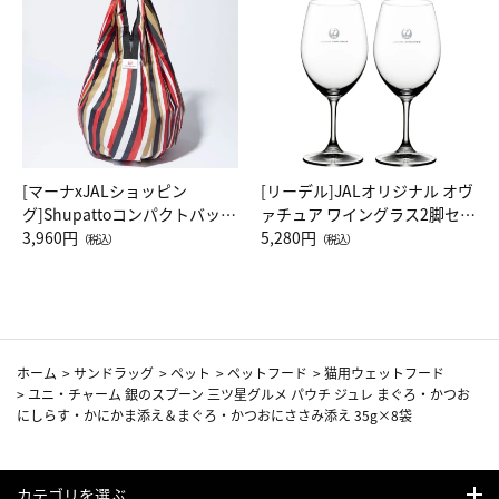
[マーナxJALショッピン
[リーデル]JALオリジナル オヴ
グ]Shupattoコンパクトバッグ
ァチュア ワイングラス2脚セッ
Drop JAL客室乗務員（LC）ス
3,960円
ト（レッドワイン）
5,280円
（税込）
（税込）
カーフ柄
ホーム
>
サンドラッグ
>
ペット
>
ペットフード
>
猫用ウェットフード
>
ユニ・チャーム 銀のスプーン 三ツ星グルメ パウチ ジュレ まぐろ・かつお
にしらす・かにかま添え＆まぐろ・かつおにささみ添え 35g×8袋
カテゴリを選ぶ