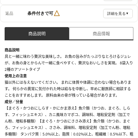
△
条件付きで可
返品
詳細を見る
▼
商品説明
商品情報
商品説明
具と一緒に味わう贅沢な美味しさ。 お魚の旨みがたっぷりなとろけるジュレ
が、お魚の身とからんで一緒に食べやすく、贅沢なおいしさを実現。 8袋入り
2種のアソートタイプ
使用上の注意
猫以外には与えないでください。 まれに体質や体調に合わない場合もありま
す。 何らかの異常に気付かれた時は給与を中断し、早めに獣医師に相談する
ことをおすすめします。 原料由来の骨が残っている場合があります。
成分／分量
【まぐろ・かつおにしらす・かにかま添え】魚介類（かつお、まぐろ、しら
す、フィッシュエキス）、カニ風味カマボコ、調味料、増粘安定剤（加工で
ん粉、増粘多糖類）【まぐろ・かつおにささみ添え】魚介類（かつお、まぐ
ろ、フィッシュエキス）、ささみ、調味料、増粘安定剤（加工でん粉、増粘
多糖類） タンパク質：5.0%以上、脂質：0.02%以上、粗繊維：0.5%以下、粗