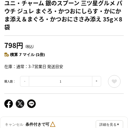
ユニ・チャーム 銀のスプーン 三ツ星グルメ パ
ウチ ジュレ まぐろ・かつおにしらす・かにか
ま添え＆まぐろ・かつおにささみ添え 35g×8
袋
798円
（税込）
積算 7 マイル (1倍)
在庫
通常：3-7営業日 発送目安
購入数：
△
条件付きで可
キャンセル
詳細を見る
▼