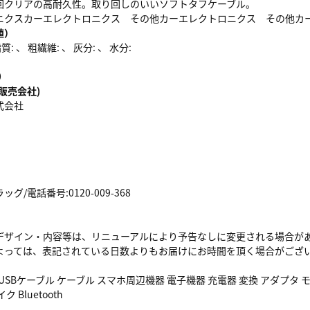
回クリアの高耐久性。取り回しのいいソフトタフケーブル。
ニクスカーエレクトロニクス その他カーエレクトロニクス その他カ
値）
: 、 粗繊維: 、 灰分: 、 水分:
0
販売会社)
式会社
/電話番号:0120-009-368
デザイン・内容等は、リニューアルにより予告なしに変更される場合が
よっては、表記されている日数よりもお届けにお時間を頂く場合がござ
 USBケーブル ケーブル スマホ周辺機器 電子機器 充電器 変換 アダプ
 Bluetooth