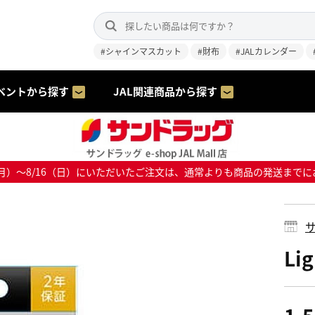
#シャインマスカット
#財布
#JALカレンダー
ベントから探す
JAL関連商品から探す
8/10（月）～8/16（日）にいただいたご注文は、通常よりも商品の発送
サ
Li