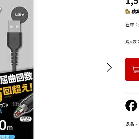
1,
積算
在庫
購入数
返品・