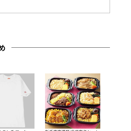
め
JAL特製
レー 200
10,800円
（