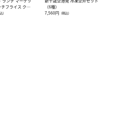
ド ランチ マーケッ
新千歳空港発 冷凍空弁セット
ッチフライス クル
（6種）
注半袖Ｔシャツ
7,560円
込）
（税込）