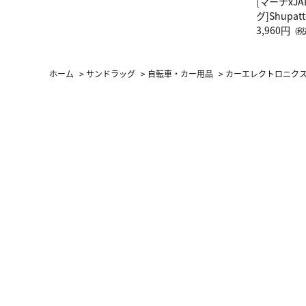
[マーナxJ
グ]Shup
グ Drop 
3,960円
（税
（LC）ス
ホーム
>
サンドラッグ
>
自転車・カー用品
>
カーエレクトロニク