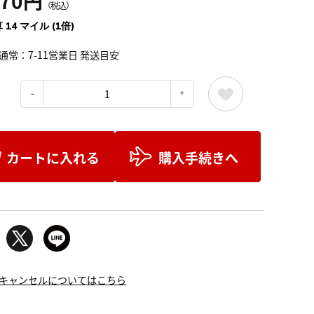
570円
（税込）
 14 マイル (1倍)
通常：7-11営業日 発送目安
：
カートに入れる
購入手続きへ
キャンセルについてはこちら