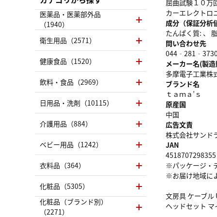
屈曲試験１０万
カーエレクトロ
医薬品・医薬部外品
成分（保証分析
（1940）
たんぱく質: 、 脂質
衛生用品（2571）
問い合わせ先
044‐281‐373
健康食品（1520）
メーカー名(製造
多摩電子工業株
飲料・食品（2969）
ブランド名
ｔａｍａ’ｓ
日用品・洗剤（10115）
原産国
中国
介護用品（884）
広告文責
株式会社サンドラッグ
ベビー用品（1242）
JAN
4518707298355
衣料品（364）
※パッケージ・
※お届け地域に
化粧品（5305）
文房具 ケーブル
化粧品（ブランド別）
ヘッドセット マイク
（2271）