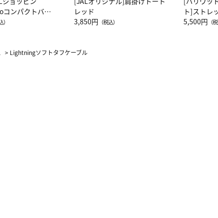
ALショッピン
[JALオリジナル]肩掛けトート
[ハリウッ
attoコンパクトバッ
レッド
ト]ストレ
JAL客室乗務員
3,850円
ーネック別
5,500円
込）
（税込）
（税
カーフ柄
ス
>
Lightningソフトタフケーブル