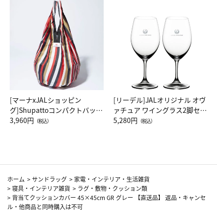
[マーナxJALショッピン
[リーデル]JALオリジナル オヴ
グ]Shupattoコンパクトバッグ
ァチュア ワイングラス2脚セッ
Drop JAL客室乗務員（LC）ス
3,960円
ト（レッドワイン）
5,280円
（税込）
（税込）
カーフ柄
ホーム
>
サンドラッグ
>
家電・インテリア・生活雑貨
>
寝具・インテリア雑貨
>
ラグ・敷物・クッション類
>
背当てクッションカバー 45×45cm GR グレー 【直送品】 返品・キャンセ
ル・他商品と同時購入は不可