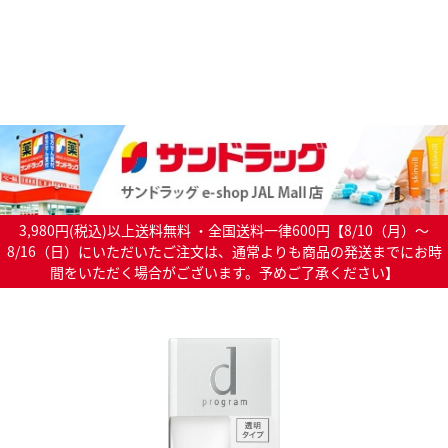
3,980円(税込)以上送料無料 ・全国送料一律600円【8/10（月）～
8/16（日）にいただいたご注文は、通常よりも商品の発送までにお時
間をいただく場合がございます。予めご了承ください】