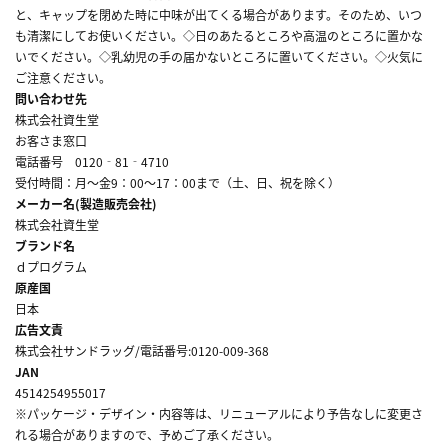
と、キャップを閉めた時に中味が出てくる場合があります。そのため、いつ
も清潔にしてお使いください。◇日のあたるところや高温のところに置かな
いでください。◇乳幼児の手の届かないところに置いてください。◇火気に
ご注意ください。
問い合わせ先
株式会社資生堂
お客さま窓口
電話番号 0120‐81‐4710
受付時間：月～金9：00～17：00まで（土、日、祝を除く）
メーカー名(製造販売会社)
株式会社資生堂
ブランド名
ｄプログラム
原産国
日本
広告文責
株式会社サンドラッグ/電話番号:0120-009-368
JAN
4514254955017
※パッケージ・デザイン・内容等は、リニューアルにより予告なしに変更さ
れる場合がありますので、予めご了承ください。