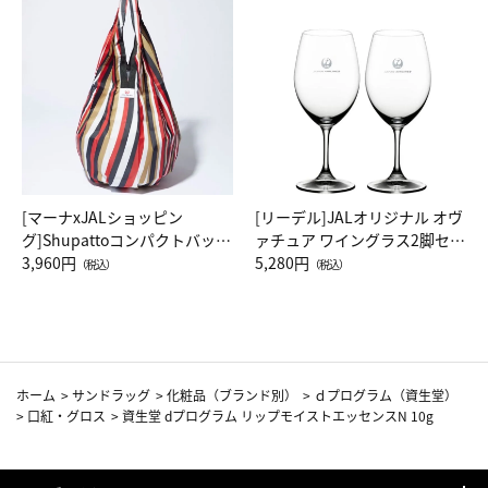
[マーナxJALショッピン
[リーデル]JALオリジナル オヴ
グ]Shupattoコンパクトバッグ
ァチュア ワイングラス2脚セッ
Drop JAL客室乗務員（LC）ス
3,960円
ト（レッドワイン）
5,280円
（税込）
（税込）
カーフ柄
ホーム
>
サンドラッグ
>
化粧品（ブランド別）
>
ｄプログラム（資生堂）
>
口紅・グロス
>
資生堂 dプログラム リップモイストエッセンスN 10g