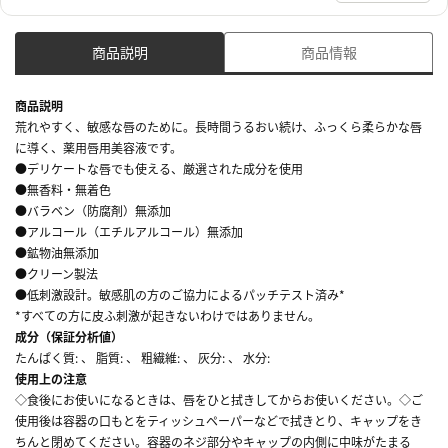
商品説明
商品情報
商品説明
荒れやすく、敏感な唇のために。長時間うるおい続け、ふっくら柔らかな唇
に導く、薬用唇用美容液です。
●デリケートな唇でも使える、厳選された成分を使用
●無香料・無着色
●バラベン（防腐剤）無添加
●アルコール（エチルアルコール）無添加
●鉱物油無添加
●クリーン製法
●低刺激設計。敏感肌の方のご協力によるパッチテスト済み*
*すべての方に皮ふ刺激が起きないわけではありません。
成分（保証分析値）
たんぱく質: 、 脂質: 、 粗繊維: 、 灰分: 、 水分:
使用上の注意
◇食後にお使いになるときは、唇をひと拭きしてからお使いください。◇ご
使用後は容器の口もとをティッシュペーパーなどで拭きとり、キャップをき
ちんと閉めてください。容器のネジ部分やキャップの内側に中味がたまる