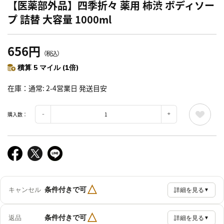
【医薬部外品】四季折々 薬用 柿渋 ボディソー
プ 詰替 大容量 1000ml
656円
（税込）
積算 5 マイル (1倍)
在庫
通常: 2-4営業日 発送目安
購入数：
△
条件付きで可
キャンセル
詳細を見る
▼
△
条件付きで可
返品
詳細を見る
▼