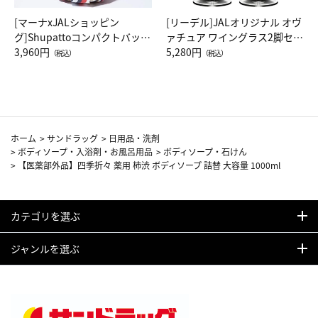
[マーナxJALショッピン
[リーデル]JALオリジナル オヴ
グ]Shupattoコンパクトバッグ
ァチュア ワイングラス2脚セッ
Drop JAL客室乗務員（LC）ス
3,960円
ト（レッドワイン）
5,280円
（税込）
（税込）
カーフ柄
ホーム
>
サンドラッグ
>
日用品・洗剤
>
ボディソープ・入浴剤・お風呂用品
>
ボディソープ・石けん
>
【医薬部外品】四季折々 薬用 柿渋 ボディソープ 詰替 大容量 1000ml
カテゴリを選ぶ
ジャンルを選ぶ