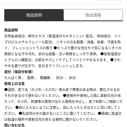
商品説明
商品情報
商品説明
天然由来成分、柿渋エキス（保湿成分カキタンニン）配合。 有効成分、イソ
プロピルメチルフェノール配合。 ニオイの元を殺菌・消毒。体臭、汗臭を防
ぐ。 フレッシュシトラスの香り ●たっぷり豊かな泡立ちで気になるニオイの
原因となる汗や汚れ、余分な皮脂・古い角質をしっかり清浄。 ●高保湿成分
ヒアルロン酸配合。お肌をやさしくケアしてハリとツヤを与えます。 ●さわ
やかな香りが広がり、気分までリフレッシュします。
成分（保証分析値）
たんぱく質: 、 脂質: 、 粗繊維: 、 灰分: 、 水分:
使用上の注意
●湿疹、皮フ炎（かぶれ・ただれ）等の皮フ障害のある時は、悪化させるお
それがあるので使わないでください。 ●使用中や使用した肌に直射日光が当
たって、かぶれ、刺激等の異常が出たら使用を中止し、皮フ科医へご相談くだ
さい。 ●目に入らないように注意し、目に入ったときはすぐに洗い流してく
ださい。 ●乳幼児の手の届かないところに置いてください。 ●極端に高温又
は低温の場所や直射日光のあたる場所に置かないでください。
問い合わせ先