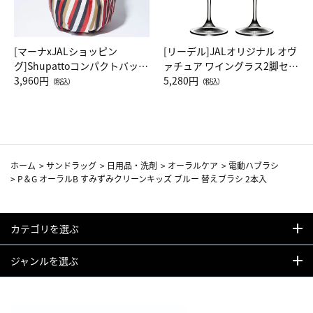
[マーナxJALショッピン
[リーデル]JALオリジナル オヴ
グ]Shupattoコンパクトバッグ
ァチュア ワイングラス2脚セッ
Drop JAL客室乗務員（LC）ス
3,960円
ト（レッドワイン）
5,280円
（税込）
（税込）
カーフ柄
ホーム
>
サンドラッグ
>
日用品・洗剤
>
オーラルケア
>
電動ハブラシ
>
P＆G オーラルB すみずみクリーンキッズ ブルー 替えブラシ 2本入
カテゴリを選ぶ
ジャンルを選ぶ