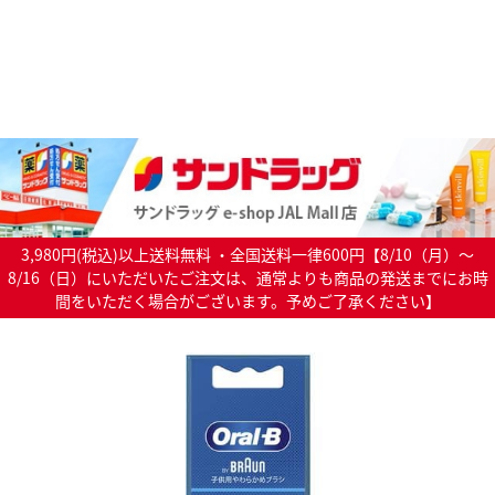
3,980円(税込)以上送料無料 ・全国送料一律600円【8/10（月）～
8/16（日）にいただいたご注文は、通常よりも商品の発送までにお時
間をいただく場合がございます。予めご了承ください】