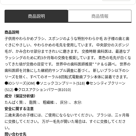
商品説明
商品情報
商品説明
子供用やわらかめブラシ、スポンジのような特別やわらか毛 お子様の歯と歯
ぐきにやさしい、やわらかめの毛先を使用しています。 中央部分のスポンジ
毛が、かみ合わせ部分まできれいに磨きます。 交換時期 歯科医は、最適なブ
ラッシングのために約3か月毎の交換を推奨しています。 青色の毛先が白くな
ってきた頃が交換の目安です。 世界中の歯科医師推奨* *Ｐ＆Ｇ調べ。 世界の
歯科医師を対象にした継続的サンプル調査に基づく。 新しいブラシ以下のシ
リーズを除く、すべてのオーラルB回転式電動歯ブラシ本体に装着できます。
●iOシリーズ(iOM) ●ソニックコンプリート(S18) ●センシティブクリーン
(S12) ●クロスアクションパワー(B1010)
成分（保証分析値）
たんぱく質: 、 脂質: 、 粗繊維: 、 灰分: 、 水分:
安全に関する注意
三歳未満のお子様には、ご使用にならないでください。 ブラシは、三ヶ月毎
に交換してください。 万が一毛先が開いた場合は、すぐに交換してくださ
い。
問い合わせ先