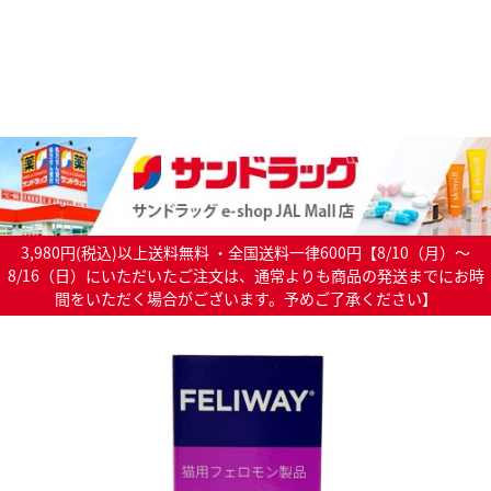
3,980円(税込)以上送料無料 ・全国送料一律600円【8/10（月）～
8/16（日）にいただいたご注文は、通常よりも商品の発送までにお時
間をいただく場合がございます。予めご了承ください】