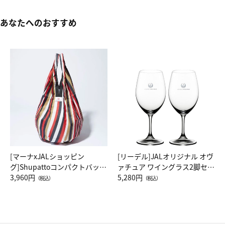
あなたへのおすすめ
[マーナxJALショッピン
[リーデル]JALオリジナル オヴ
グ]Shupattoコンパクトバッグ
ァチュア ワイングラス2脚セッ
Drop JAL客室乗務員（LC）ス
3,960円
ト（レッドワイン）
5,280円
（税込）
（税込）
カーフ柄