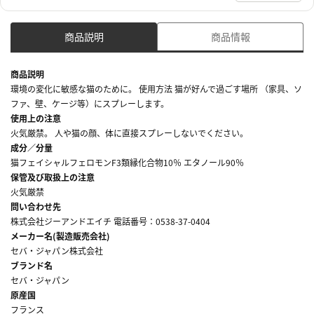
商品説明
商品情報
商品説明
環境の変化に敏感な猫のために。 使用方法 猫が好んで過ごす場所 （家具、ソ
ファ、壁、ケージ等）にスプレーします。
使用上の注意
火気厳禁。 人や猫の顔、体に直接スプレーしないでください。
成分／分量
猫フェイシャルフェロモンF3類縁化合物10％ エタノール90％
保管及び取扱上の注意
火気厳禁
問い合わせ先
株式会社ジーアンドエイチ 電話番号：0538-37-0404
メーカー名(製造販売会社)
セバ・ジャパン株式会社
ブランド名
セバ・ジャパン
原産国
フランス