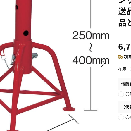
送
品
6,
積算
在庫
他商
〇
【代
〇