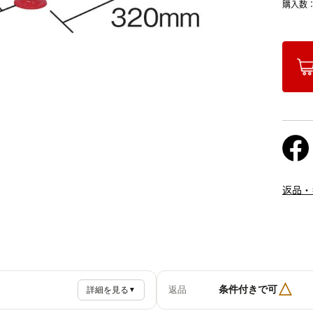
購入数
返品・
△
条件付きで可
返品
詳細を見る
▼