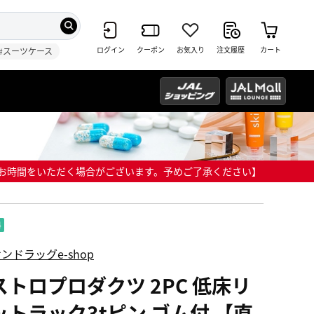
ログイン
クーポン
お気入り
注文履歴
カート
#スーツケース
までにお時間をいただく場合がございます。予めご了承ください】
ンドラッグe-shop
ストロプロダクツ 2PC 低床リ
ットラック3tピン ゴム付 【直