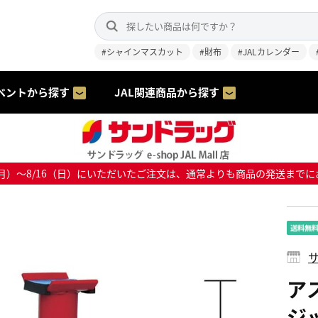
#シャインマスカット
#財布
#JALカレンダー
ベントから探す
JAL関連商品から探す
8/10（月）～8/16（日）にいただいたご注文は、通常よりも商品の発送
サ
ア
ジ