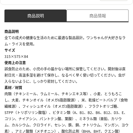
商品説明
商品情報
商品説明
全ての成犬の健康な生活のために最適な製品設計。ワンちゃんが大好きなラ
ム・ライスを使用。
サイズ
315×575×84
使用上の注意
誤食防止のため、小児の手の届かない場所に保管してください。開封後は直
射日光・高温多湿を避けて保存し、なるべく早く使い切ってください。虫が
入らないように、しっかり密封してください。
素材／材質
肉類（チキンミール、ラムミール、チキンエキス等）、小麦、とうもろこ
し、大麦、チキンオイル（オメガ6脂肪酸源）、米、乾燥ビートパルプ（食物
繊維源）、フィッシュオイル（オメガ3脂肪酸源）、フラクトオリゴ糖、
STPP（トリポリリン酸塩）、ビタミン類（A、B1、B2、B6、B12、D3、E、
コリン、ナイアシン、パントテン酸、葉酸）、ミネラル類（亜鉛、カリウ
ム、カルシウム、クロライド、セレン、鉄、銅、ナトリウム、マンガン、ヨウ
素）、アミノ酸類（メチオニン）、酸化防止剤（BHA、BHT、クエン酸）