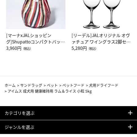
[マーナxJALショッピン
[リーデル]JALオリジナル オヴ
グ]Shupattoコンパクトバッグ
ァチュア ワイングラス2脚セッ
Drop JAL客室乗務員（LC）ス
3,960円
ト（レッドワイン）
5,280円
（税込）
（税込）
カーフ柄
ホーム
>
サンドラッグ
>
ペット
>
ペットフード
>
犬用ドライフード
>
アイムス 成犬用 健康維持用 ラム＆ライス 小粒 5kg
カテゴリを選ぶ
ジャンルを選ぶ