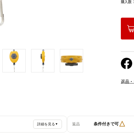
購入数
返品・
△
条件付きで可
返品
詳細を見る
▼