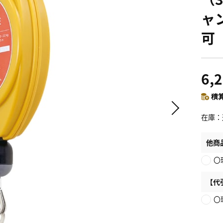
ャ
可
6,
積算
在庫
他商
〇
【代
〇