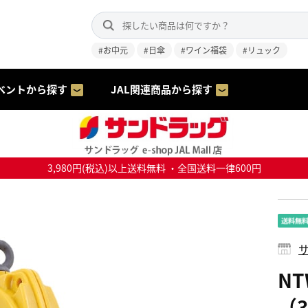
#お中元
#日傘
#ワイン福袋
#リュック
ベントから探す
JAL関連商品から探す
3,980円(税込)以上送料無料 ・全国送料一律600円
サ
NT
（