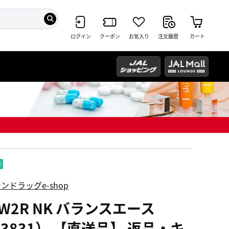
ログイン
クーポン
お気入り
注文履歴
カート
ンドラッグe-shop
W2R NK バランスエース
33831） 【直送品】 返品・キ