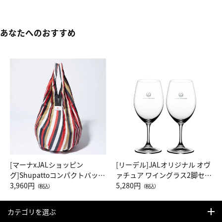
あなたへのおすすめ
[マーナxJALショッピン
[リーデル]JALオリジナル オヴ
グ]Shupattoコンパクトバッグ
ァチュア ワイングラス2脚セッ
Drop JAL客室乗務員（LC）ス
3,960円
ト（レッドワイン）
5,280円
（税込）
（税込）
カーフ柄
カテゴリを選ぶ