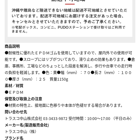
商品説明
●耐候性に優れたＥＰＤＭゴムを使用していますので、屋内外での使用が可
能です。●スロープにはリブがついており、滑り止めの効果もあります。●倉
庫、事務所、工場などのちょっとした段差を解消し、歩行や台車での走行時
の負担を軽減します。●色：黄●幅（ｍｍ）：７０●長さ（ｍｍ）：１００
０●厚さ（ｍｍ）：２５ 質量1150g
素材／材質
●ＥＰＤＭ
保管及び取扱上の注意
●材質の特性上、接地面に色移りや本体が色褪せする場合があります。
問い合わせ先
トラスコ中山株式会社 03-3433-9872 受付時間：10:00～17:00 （平日のみ）
メーカー名(製造販売会社)
トラスコ中山（株）
ブランド名