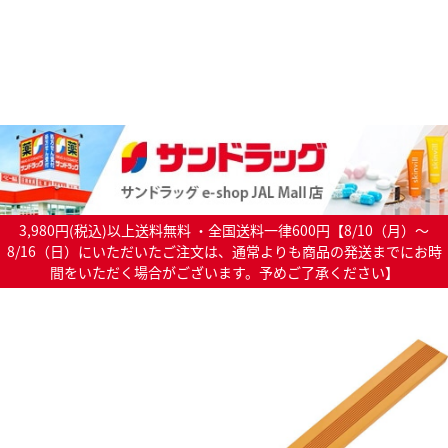
3,980円(税込)以上送料無料 ・全国送料一律600円【8/10（月）～
8/16（日）にいただいたご注文は、通常よりも商品の発送までにお時
間をいただく場合がございます。予めご了承ください】