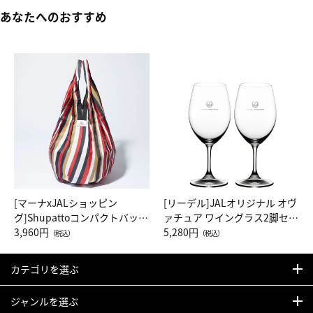
あなたへのおすすめ
[マーナxJALショッピン
[リーデル]JALオリジナル オヴ
グ]Shupattoコンパクトバッグ
ァチュア ワイングラス2脚セッ
Drop JAL客室乗務員（LC）ス
3,960円
ト（レッドワイン）
5,280円
（税込）
（税込）
カーフ柄
カテゴリを選ぶ
ジャンルを選ぶ