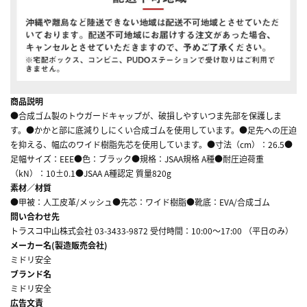
商品説明
●合成ゴム製のトウガードキャップが、破損しやすいつま先部を保護しま
す。●かかと部に底減りしにくい合成ゴムを使用しています。●足先への圧迫
を抑える、幅広のワイド樹脂先芯を使用しています。●寸法（cm）：26.5●
足幅サイズ：EEE●色：ブラック●規格：JSAA規格 A種●耐圧迫荷重
（kN）：10±0.1●JSAA A種認定 質量820g
素材／材質
●甲被：人工皮革/メッシュ●先芯：ワイド樹脂●靴底：EVA/合成ゴム
問い合わせ先
トラスコ中山株式会社 03-3433-9872 受付時間：10:00～17:00 （平日のみ）
メーカー名(製造販売会社)
ミドリ安全
ブランド名
ミドリ安全
広告文責