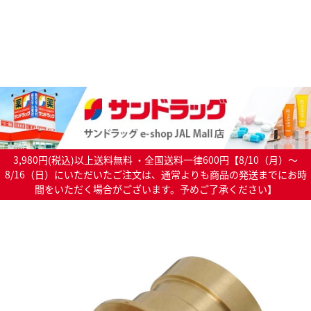
3,980円(税込)以上送料無料 ・全国送料一律600円【8/10（月）～
8/16（日）にいただいたご注文は、通常よりも商品の発送までにお時
間をいただく場合がございます。予めご了承ください】