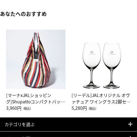
あなたへのおすすめ
[マーナxJALショッピン
[リーデル]JALオリジナル オヴ
グ]Shupattoコンパクトバッグ
ァチュア ワイングラス2脚セッ
Drop JAL客室乗務員（LC）ス
3,960円
ト（レッドワイン）
5,280円
（税込）
（税込）
カーフ柄
カテゴリを選ぶ